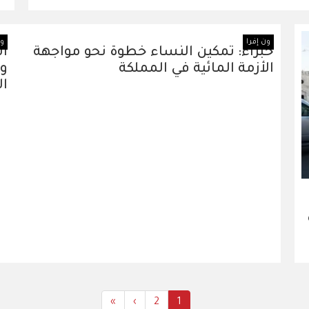
ون إفرا
ون
خبراء: تمكين النساء خطوة نحو مواجهة
ال
الأزمة المائية في المملكة
ود
ال
Last
»
Next
›
Current
All
2
1