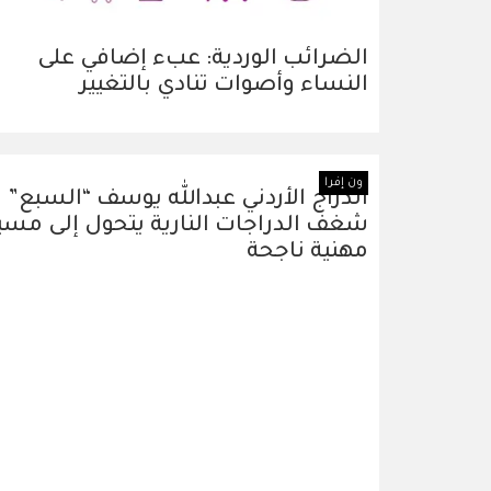
الضرائب الوردية: عبء إضافي على
النساء وأصوات تنادي بالتغيير
ون إفرا
الدرّاج الأردني عبدالله يوسف “السبع”
شغف الدراجات النارية يتحول إلى مسي
مهنية ناجحة