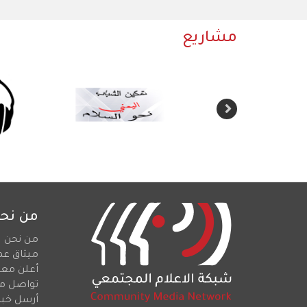
مشاريع
من نح
من نحن
ميثاق عم
أعلن معن
تواصل م
أرسل خبرا