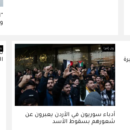
"ا
وح
ون إفرا
ون
تم
رة
ال
أدباء سوريون في الأردن يعبرون عن
شعورهم بسقوط الأسد