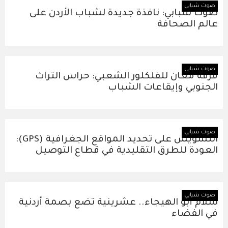
صوت شبابي
صوت شبابي: نافذة جديدة لشباب الأردن على
عالم الصحافة
صوت شبابي
فرقة معان للفلكلور الشعبي: حراس التراث
الجنوبي وإيقاعات الشباب
صوت شبابي
التشويش على تحديد المواقع الجغرافية (GPS):
العودة للطرق التقليدية في قطاع التوصيل
صوت شبابي
سلام أبو الهيجاء.. عشرينية تضع بصمة أردنية
في الفضاء