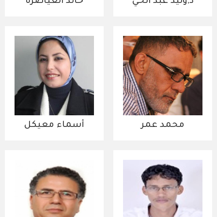
د,وليد عبد الحي
خالد العياصرة
محمد عمر
أسماء معيكل