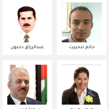
حاتم تنحيرت
عبدالرزاق دحنون