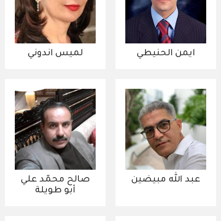
ايمن الحنيطي
لميس اندوني
عبد الله مبيضين
صالح محمّد علي
أبو طويلة