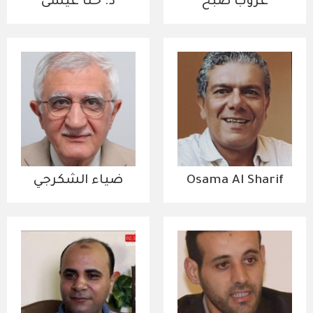
عروب صبح
د. حنا عيسى
Osama Al Sharif
ضياء الشكرجي