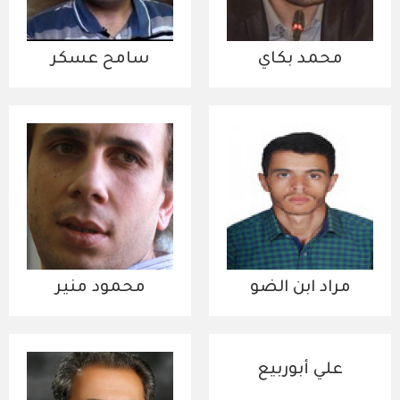
محمد بكاي‎
سامح عسكر
مراد ابن الضو
محمود منير
علي أبوربيع