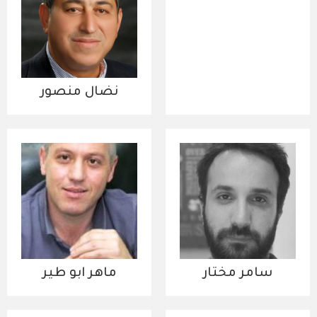
نضال منصور
سامر مختار
ماهر ابو طير