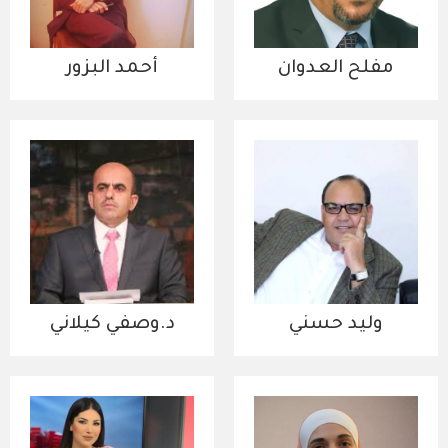
مفلح العدوان
أحمد البزور
وليد حسني
د.وصفي كيلاني