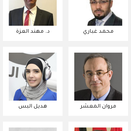
محمد غباري
د. مهند العزة
مروان المعشر
هديل البس