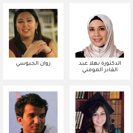
الدكتورة نهلا عبد
روان الجيوسي
القادر المومني