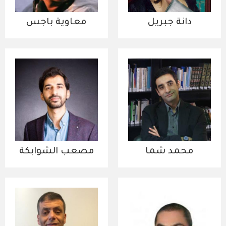
دانة جبريل
معاوية باجس
محمد شما
مصعب الشوابكة