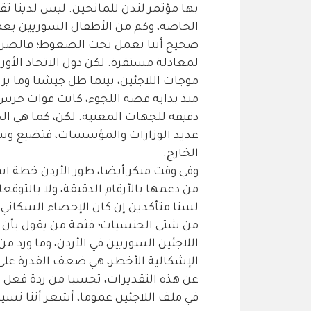
بها مؤتمر لندن للمانحين. ليس لدينا ت
الخاصة، وكم من الأطفال السوريين يعم
صحيح أننا نعمل تحت الضغوط؛ فالصراع ي
لمعادلة مستقرة. لكن دول الاتحاد الأور
موجات اللاجئين، بينما ظل جيشنا وما ي
منذ بداية قصة اللجوء، كانت قوات حرس
دقيقة للجهات المعنية. لكن، كما هي الحا
عديد الوزارات والمؤسسات، فتضيع وسط
الخارج.
وفي وقت مبكر أيضا، طور الأردن خطة است
من دعمها بالأرقام الدقيقة، ولا بالتوقع
لسنا متأكدين إن كان الإحصاء السكاني ال
من شتى الجنسيات؛ فثمة من يقول بأن 
اللاجئين السوريين في الأردن، وما ورد م
الإشكالية الأخطر، هي ضعف القدرة على ت
عن هذه التقديرات، تحسبا من ردة فعل الر
في ملف اللاجئين عموما، أشعر أننا نسير