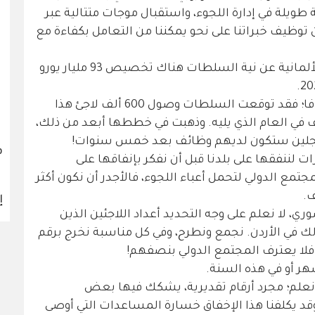
ة طويلة في إدارة اللجوء، واستقبال موجات متتالية عبر
توظيف خبراتنا على نحو يمكننا من التعامل بكفاءة مع
قبل يومين، كشفت مجلة "دير شبيغل" الألمانية عن نية السلطات هناك تخصيص 93 مليار يورو
تقدير هذا المبلغ في الموازنة لم يكن جزافا؛ فقد توقعت السلطات وصول 600 ألف لاجئ هذا
، و400 ألف العام المقبل، و300 ألف في العام الذي يليه. وذهبت في خططها أبعد من ذلك،
ف
رات لننفقها على بلدنا قبل أن نفكر بإنفاقها على
جتمع الدولي لتحمل أعباء اللجوء، فالأجدر أن نكون أكثر
ف.
إ
 لا نعلم على وجه التحديد أعداد اللاجئين الذين
ل ذلك في الأردن. نجمع ونطرح، وفي كل مناسبة نخرج برقم
شهر أو في هذه السنة.
 نعلم؛ مجرد أرقام تقديرية، يشكك فيها بعض
قد يكلفنا هذا الإخفاق خسارة المساعدات التي أوصى