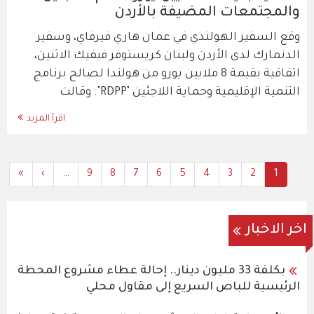
والمجتمعات المضيفة بالأردن
وقع السفير الهولندي في عمان هاري فيرفاي، وسفير
الدنمارك لدى الأردن ولبنان كريستوفر فيفيك الاثنين،
اتفاقية بقيمة 8 ملايين يورو من هولندا لصالح برنامج
التنمية الإقليمية وحماية اللاجئين "RDPP". وقالت
اقرأ المزيد
Last
»
Next
›
…
All
9
All
8
All
7
All
6
All
5
All
4
All
3
Current
All
2
1
Pagination
page
page
Content
Content
Content
Content
Content
Content
Content
Content
page
اخر الاخبار
بكلفة 33 مليون دينار.. إحالة عطاء مشروع المحطة
الرئيسية للباص السريع إلى مقاول محلي