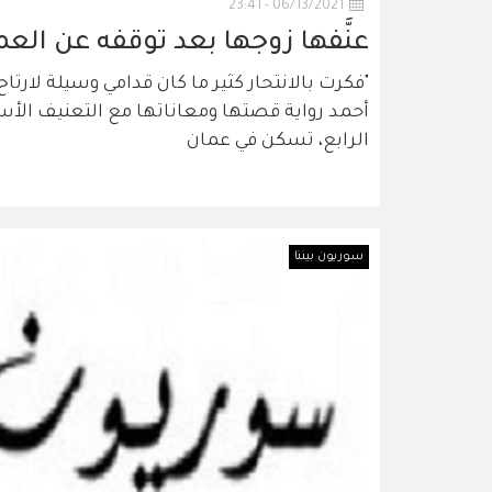
06/13/2021 - 23:41
عنَّفها زوجها بعد توقفه عن ال
"فكرت بالانتحار كثير ما كان قدامي وسيلة لارتا
أحمد رواية قصتها ومعاناتها مع التعنيف ال
الرابع، تسكن في عمان
سوريون بيننا