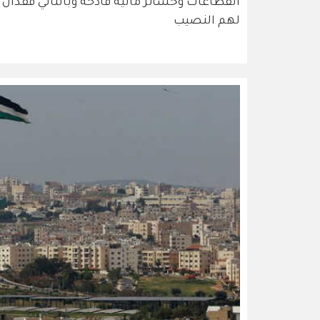
القطاعات وخسائر مالية فادحة وبالتالي فقدان ا
لهم النصيب