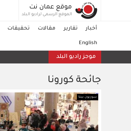
تجاوز
موقع عمان نت
إلى
الموقع الرسمي لراديو البلد
المحتوى
الرئيسي
Main
أخبار
تقارير
مقالات
تحقيقات
navigation
English
موجز راديو البلد
جائحة كورونا
سوريون بيننا