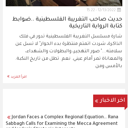
12/13/2022 - 15:22
حديث صاحب التغريبة الفلسطينية ..ضوابط
كتابة الرواية التاريخية
شارة مسلسل التغريبة الفلسطينية تدور في فلك
الذاكرة، شردت اتمتم منتظرة بدء الحوار" لا تسل عن
سلامته..." صور التهجير، والبطولات والشهداء،
والمعاناة تمر أمام عيني. نعم. تطل من تاريخ النكبة.
بالأمس ومن
اقرأ المزيد
اخر الاخبار
Jordan Faces a Complex Regional Equation.. Rana
Sabbagh Calls for Examining the Mecca Agreement