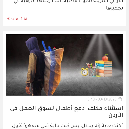
الأردني المزيّنة بخيوط قطنية، لتبدأ رحلتها اليومية في
تجهيزها
اقرأ المزيد
03/13/2025 - 13:43
استثناء مكلف: دفع أطفال لسوق العمل في
الأردن
" كنت حابة إنه يبطل، بس كنت حابة تجي منه هو" تقول