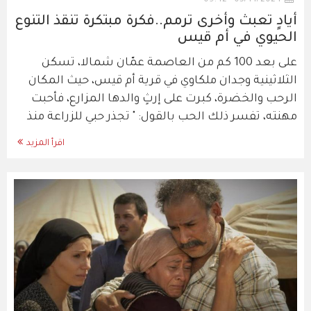
أيادٍ تعبث وأخرى ترمم..فكرة مبتكرة تنقذ التنوع
الحيوي في أم قيس
على بعد 100 كم من العاصمة عمّان شمالا، تسكن
الثلاثينية وجدان ملكاوي في قرية أم قيس، حيث المكان
الرحب والخضرة، كبرت على إرثٍ والدها المزارع، فأحبت
مهنته، تفسر ذلك الحب بالقول: " تجذر حبي للزراعة منذ
اقرأ المزيد