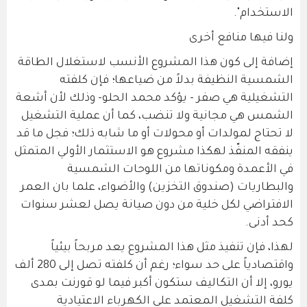
الاستخدام".
ولنا فيها منافع أخرى
إضافة إلى كون هذا المشروع الأنسب لاستغلال الطاقة
الشمسية النظيفة بدلاً من ضياعها؛ فإن كلفته
التشغيلية هي صفر - يؤكد محمد الحلو- وذلك لأن أشعة
الشمس هي مجانية ولا تنضب، كما أن عملية التشغيل
لا تحتاج لمولدات أو محولات أو ما شابه ذلك؛ فجل ما قد
ينفقه المنفّذ لهكذا مشروع هو الاستثمار الأولي المتمثل
في الأعمدة ومكوناتها من اللوحات الشمسية
والبطاريات (صندوق التخزين) والأضواء، علما بان العمر
الافتراضي لكل خلية من دون صيانة يصل لعشر سنوات
كحد أدنى.
لهذا، فإن تنفيذ مثل هذا المشروع يعد مربحاً بيئياً
واقتصادياً على حد سواء؛ رغم أن كلفته تصل إلى 280 ألف
يورو، إلا أن التكاليف ستكون أكبر فيما لو قورنت بمدى
كلفة التشغيل المعتمد على الكهرباء الاعتيادية