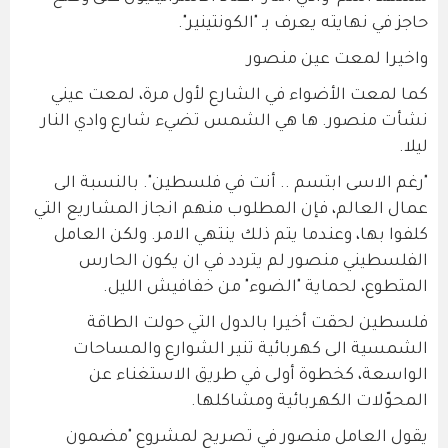
حاجز في نهايته يعرف بـ "الكونتينير".
واخيرا لمعت عين منصور
كما لمعت الأضواء في الشارع لأول مرة، لمعت عيني
نشأت منصور. ها هي الشمس تضيء شارع وادي النار
ليلا.
"رغم الاسى ابتسم .. أنت في فلسطين". بالنسبة الى
عمال العالم، فإن المطلوب منهم انجاز المشاريع التي
كلفوا بها، وعندما يتم ذلك ينتهي الامر. ولكن العامل
الفلسطيني منصور لم يتردد في ان يكون الحارس
المتطوع، لحماية "الضوء" من خفافيش الليل.
فلسطين لحقت أخيرا بالدول التي حولت الطاقة
الشمسية الى كهربائية تنير الشوارع والمساحات
الواسعة، كخطوة أولى في طريق الاستغناء عن
المحوّلات الكهربائية ومشاكلها.
يقول العامل منصور في تصريح لمشروع "مضمون