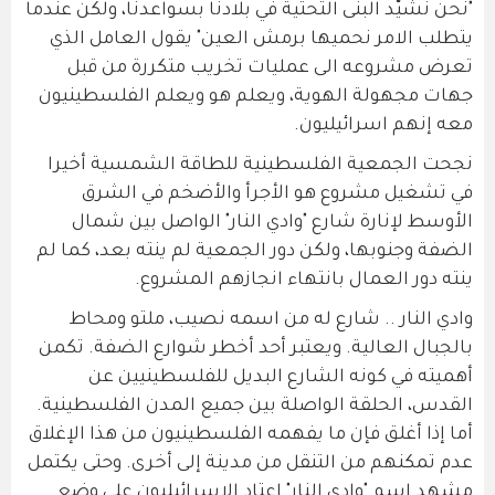
"نحن نشيّد البنى التحتية في بلادنا بسواعدنا، ولكن عندما
يتطلب الامر نحميها برمش العين" يقول العامل الذي
تعرض مشروعه الى عمليات تخريب متكررة من قبل
جهات مجهولة الهوية، ويعلم هو ويعلم الفلسطينيون
معه إنهم اسرائيليون.
نجحت الجمعية الفلسطينية للطاقة الشمسية أخيرا
في تشغيل مشروع هو الأجرأ والأضخم في الشرق
الأوسط لإنارة شارع "وادي النار" الواصل بين شمال
الضفة وجنوبها، ولكن دور الجمعية لم ينته بعد، كما لم
ينته دور العمال بانتهاء انجازهم المشروع.
وادي النار .. شارع له من اسمه نصيب، ملتو ومحاط
بالجبال العالية. ويعتبر أحد أخطر شوارع الضفة. تكمن
أهميته في كونه الشارع البديل للفلسطينيين عن
القدس، الحلقة الواصلة بين جميع المدن الفلسطينية.
أما إذا أغلق فإن ما يفهمه الفلسطينيون من هذا الإغلاق
عدم تمكنهم من التنقل من مدينة إلى أخرى. وحتى يكتمل
مشهد اسم "وادي النار" اعتاد الاسرائيليون على وضع