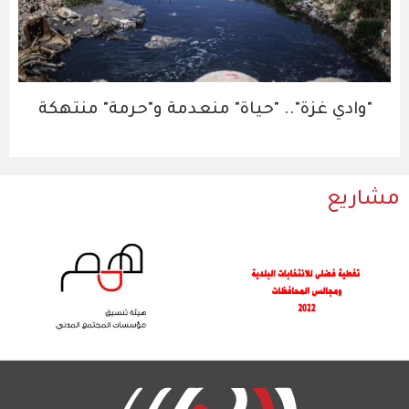
"وادي غزة".. "حياة" منعدمة و"حرمة" منتهكة
مشاريع