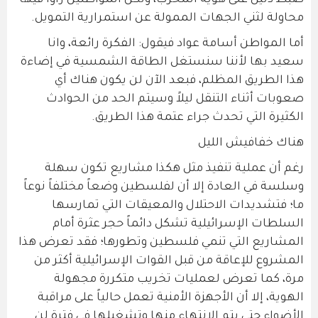
ضبط دليل على هوية المخرب، ولكن المواطنين رأوا فيها
محاولة لثني الجهات الممولة عن استمرارية التمويل.
أما المواطن أسامة عواد فيقول: الفكرة رائعة، وانا
سعيد بها لأننا سنستغل الطاقة الشمسية في إضاءة
هذا الطريق المظلم، فبعد الآن لن يكون هناك أي
صعوبات أثناء التنقل ليلاً وسيتم الحد من الحوادث
الكثيرة التي تحدث جراء عتمة هذا الطريق.
هناك خفافيش الليل
رغم أن عملية تنفيذ مثل هكذا مشاريع تكون سهلة
وسلسة في العادة إلا أن لفلسطين وضعاً مختلفاً نوعاً
ما؛ فتشديدات الاحتلال والمعيقات التي تمارسها
السلطات الإسرائيلية تشكل دائماً حجر عثرة أمام
المشاريع التي تنمي فلسطين وتطورها؛ فقد تعرض هذا
المشروع للإعاقة من قبل القوات الإسرائيلية أكثر من
مرة، كما تعرض لعمليات تخريب متكررة مجهولة
الهوية، إلا أن الأجهزة الأمنية تعمل حالياً على مراقبة
الأضواء حتى يتم الانتهاء منها وتشغيلها في فترة لن