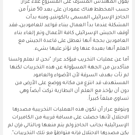
يقول المهندس المشرف على المشروع علاء عرار:
حسب المخطط هناك عمودان على بعد 50 متراً من
الحاجز الإسرائيلي المسمى بالكونتير، ومنه بدأت
المشكلة عندما بدأ العمال ببناء قواعد للعامودين، فقد
أوقف الجيش الإسرائيلي كافة الأعمال وتم إلغاء بناء
العامودين بحجة أنها تعطل على قاعدة الجيش مع
العلم أنها بعيدة عنها ولا تؤثر عليها بشيء.
أما عن عمليات التخريب فيؤكد عرار: "نحن لا نعلم ولسنا
متأكدين من الجهة المسؤولة عن هذه التخريبات لكنها
لم تأت بهدف السرقة لأن الأضواء والعامود
المستهدف قد انتزع من مكانه ووضع على الأرض من
دون أن يؤخذ مع العلم أن البطارية تركت أيضاً وهي
تساوي مبلغاً كبيراً.
ويتوقع عرار أن تكون هذه العمليات التخريبية مصدرها
الاحتلال لأنها حصلت على مسافة قريبة من الكاميرات
الإسرائيلية بجانب الحاجز ولم يتم منعها وبالتالي فإن لم
يكن مصدرها الاحتلال فإنه متواطؤ مع تلك التخريبات".