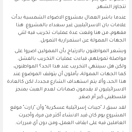
تتجاوز الشهر.
عندما باشر العمال بمشروع الاضواء الشمسية بدأت
علامات بان الاسرائيليين غير سعداء بالمشروع. هذا
مفهوم، من هنا وقعت عدة عمليات تخريب فيه لثني
الجهات الممولة عن استمرارية التمويل.
ويشعر المواطنون بالارتياح بأن الممولين اصروا على
مواصلة تمويلهم، فباءت عمليات التخريب بالفشل.
ولكن هل سينتهي التخريب عند هذا الحد؟ المواطنون،
كما الجهات الممولة، يأملون أن يتوقف الموضوع عند
هذا الحد، وألا يتم استهداف الشارع مجددا، لكن كالعادة
الاسرائيليون لا يقدمون ضمانات لعدم العبث بمنجز
فلسطيني كبر أم صغر.
لقد سبق لـ "جيبات إسرائيلية عسكرية" وأن "زارت" موقع
المشروع يوم كان قيد الانشاء أكثر من مرة، وأجبرت
العاملين فيه على ايقاف العمل، ومن دون أي مبررات.