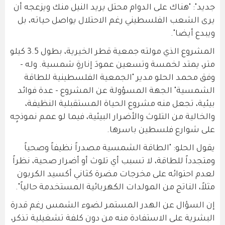
جديد": "هناك على الدوام محتل يريد النيل منك ويزعجه أن
يرى الشعب الفلسطيني رغم الاحتلال يواصل حياته، بل
ويبدع أيضا".
المشروع الذي مولته جمعية قطر الخيرية، بطول 3.5 كيلو
متر، يمتد لخمسة وتسعين عمودَ إنارةٍ شمسية. وله -
وفق محمد الحلو مدير "الجمعية الفلسطينية للطاقة
الشمسية" الجهة المسؤولة عن المشروع - عدة فوائد
بيئية، تجعل منه مشروع الحياة المستقبلية النظيفة،
والخالية من التلوث والأضرار البيئية، فيما لو عمم نموذجٍه
على شوارع فلسطين باسرها.
يقول الحلو: "الطاقة الشمسية مصدراً نظيفاً وصحياً
ومتجدداً للطاقة، لا تسبب أي تلوث أو أضرار صحية، نظراً
لعدم احتوائه على مخرجات مضرة كثاني أكسيد الكربون
مثلاً، الناتج من المولدات الكهربائية المستخدمة حالياً".
إن السؤال عن الهدر المستمر لضوء الشمس رغم قدرة
البشرية على الاستفادة منه من دون كلفة تشغيلية تذكر،