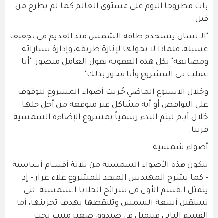
بات مطروحا اليوم على مستوى العالم كما لم يطرح من
قبل.
"الانسان يستخدم طاقة الشمس منذ القديم في تجفيف
غسيله، فلماذا لا يحولها لإنارة طريقه، وإدارة سياراته
ومصانعه" بكل هذه العفوية يقول العامل منصور: "أنا
عملت في المشروع وأنا فخور بذلك".
وخلال الاسبوع الماضي جُربت أضواء المشروع للوقوف
على النواقص أو أية مشاكل غير متوقعة من أجل حلها
خلال أيام ليتم البدء رسمياً بمشروع الإضاءة الشمسية
قريبا.
أضواء شمسية
تتكون هذه الأضواء الشمسية من ثلاثة أقسام أساسية
- كما يشرح المهندس المنفذ للمشروع علاء عرار - إذ
يتمثل القسم الأول في شرائح الخلايا الشمسية التي
تستقبل أشعة الشمس وتلتقطها بهدف تخزينها، أما
القسم الثاني فيتمثل في صندوق صغير مثبت تحت