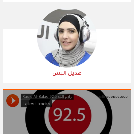
هديل البس