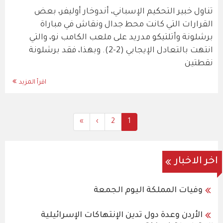
تناول خبير التحكيم الإسباني، أندوخار أوليفر، بعض
القرارات التي كانت محط جدال ونقاش في مباراة
برشلونة وأتلتيكو مدريد على ملعب الكامب نو، والتي
انتهت بالتعادل الإيجابي (2-2). وبهذا، فقد برشلونة
نقطتين
اقرأ المزيد
Last
»
Next
›
Current
All
2
1
Pagination
page
page
Content
page
اخر الاخبار
وفيات المملكة اليوم الجمعة
الأردن وعدة دول تدين الإنتهاكات الإسرائيلية