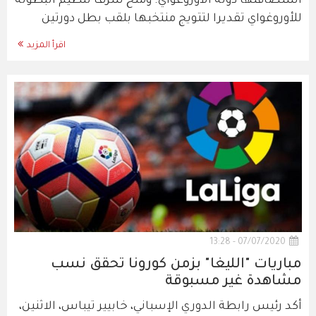
استضافتها دولة الأوروغواي. ومنح شرف تنظيم البطولة
للأوروغواي تقديرا لتتويج منتخبها بلقب بطل دورتين
اقرأ المزيد
07/07/2020 - 13:28
مباريات "الليغا" بزمن كورونا تحقق نسب
مشاهدة غير مسبوقة
أكد رئيس رابطة الدوري الإسباني، خابيير تيباس، الاثنين،