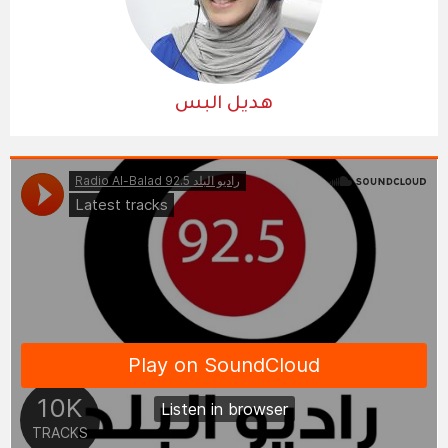
هديل البس