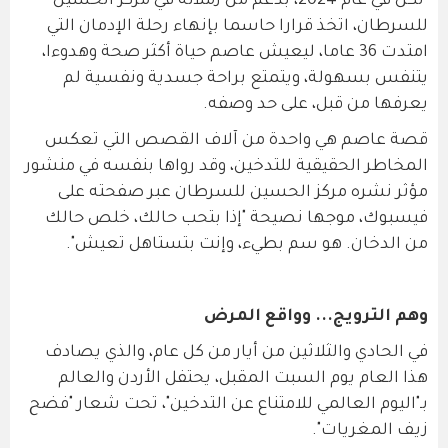
لكن في عام 2024، بدعم من زملائه في مركز الحسين
للسرطان، اتخذ قرارا حاسما بإنهاء رحلة الإدمان التي
امتدت 36 عاما، ليعيش عاصم حياة أكثر صحة وهدوءا،
يتنفس بسهولة، ويتمتع براحة جسدية ونفسية لم
يعرفها من قبل، على حد وصفه.
قصة عاصم هي واحدة من آلاف القصص التي تعكس
المخاطر الحقيقية للتدخين، وقد رواها بنفسه في منشور
مؤثر نشره مركز الحسين للسرطان عبر صفحته على
فيسبوك، موجها نصيحة "إذا بتحب حالك، خلص حالك
من الدخان. هو سم بطيء، وإنت بتستاهل تعيش".
وهم الترويج... وواقع المرض
في الحادي والثلاثين من أيار من كل عام، والذي يصادف
هذا العام يوم السبت المقبل، يحتفل الأردن والعالم
بـ"اليوم العالمي للامتناع عن التدخين"، تحت شعار "فضح
زيف المغريات".