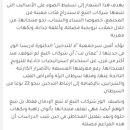
يهدف هذا الشعار إلى تسليط الضوء على الأساليب التي
تتبعها شركات التبغ لاستدراج فئات معينة من
المجتمع، خصوصا النساء والشباب، نحو منتجاتها، من
خلال حملات ترويجية مضللة، وأغلفة جذابة، ونكهات
مغرية.
تؤكد أمين سر جمعية "لا للتدخين" الدكتورة لاريسا الور،
في حديثها لـ "عمان نت"، أن شركات التبغ لم تتوقف، منذ
أكثر من قرن، عن استخدام استراتيجيات خادعة للترويج
لمنتجاتها، رغم معرفتها المسبقة بالأضرار الكارثية
الناتجة عنها، ومنها سرطان الرئة وأمراض القلب
والشرايين، بالإضافة إلى ارتباط التدخين بنحو 22 نوعا من
السرطان.
وتضيف الور شركات التبغ لا تبيع الإدمان فقط، بل تبيع
الوهم أيضا، فهي تغلف منتجاتها بألوان زاهية ونكهات
حلوة وتعد بتقليل المخاطر، في حين تثبت الدراسات أن
هذه المزاعم مضللة.