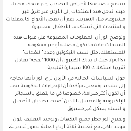
يسمح بتصنيعها لأغراض التصدير، رغم منعها محليا،
حيث تدخل هذه المنتجات إلى الأردن عبر طرق غير
مشروعة، مثل التهريب، رغم أن بعض الأنواع كالمقلدات
والمنتجات التي تستهدف الأطفال محظورة.
وتوضح الور أن المعلومات المطبوعة على عبوات هذه
المنتجات عادة ما تكون مضللة أو غير مفهومة
للمستهلك، مثل نسب النيكوتين وعدد "النفخات"
(puffs)، حيث لا يدرك الكثيرون أن 1000 "نفخة" تعادل
تقريبا استهلاك 100 سيجارة تقليدية.
حول السياسات الحالية في الأردن ترى الور بأنها بحاجة
إلى تشديد وتفعيل، مؤكدة أن الإجراءات الحكومية يجب
أن تكون أكثر صرامة، خصوصا في ما يتعلق بالسجائر
الإلكترونية والمعسل، اللذين أصبحا يجتذبان الأطفال
والنساء بشكل غير مسبوق.
وتقترح الور حظر جميع النكهات، وتوحيد التغليف بلون
موحد داكن، مع تغطية ثلاثة أرباع العلبة بصور تحذيرية،