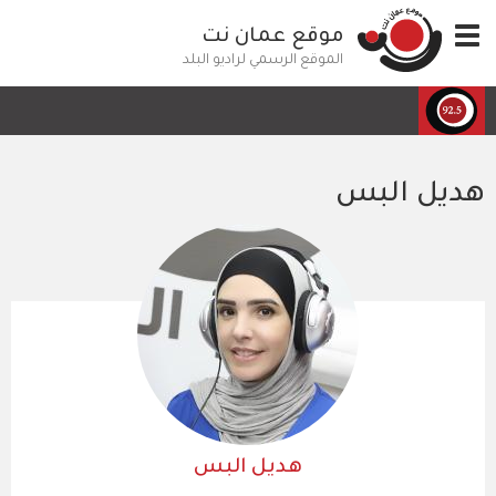
تجاوز
Toggle
موقع عمان نت
إلى
navigation
المحتوى
الموقع الرسمي لراديو البلد
الرئيسي
هديل البس
هديل البس