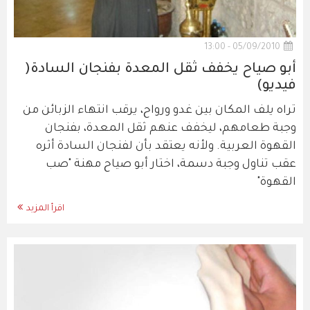
05/09/2010 - 13:00
أبو صياح يخفف ثقل المعدة بفنجان السادة(
فيديو)
تراه يلف المكان بين غدو ورواح، يرقب انتهاء الزبائن من
وجبة طعامهم، ليخفف عنهم ثقل المعدة، بفنجان
القهوة العربية. ولأنه يعتقد بأن لفنجان السادة أثره
عقب تناول وجبة دسمة، اختار أبو صياح مهنة "صب
القهوة"
اقرأ المزيد