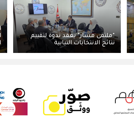
ا
"ملتقى مسار" يعقد ندوة لتقييم
ا
نتائج الانتخابات النيابية
ا