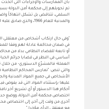
بأن الممارسات والإجراءات التي اتخذت ب
تم تحويلهم إلى محكمة أمن الدولة بسب
السلمي، تتناقض بل تشكل انتهاكاً واض
والمدنية للعام 1966، والذي صادق عليه الأردن وتمّ نشره في الجريدة الرسمية."
"وفي حال ارتكاب أشخاص من معتقلي الر
في ضمان محاكمة عادلة لهم وفقا للمعاي
أو تابعة للقضاء النظامي بدلا من محا
أساسي في النظر في قضايا جرائم الخيا
والتي تنص: "تمارس المحاكم النظامية ف
الأشخاص في جميع المواد المدنية والجزائ
عليها بإستثناء المواد التي قد يفوض ف
أحكام هذا الدستور أو أي تشريع آخر نافذ
اختصاص محكمة أمن الدولة، ووضع حدا 
أخرى من وقت إلى أخر، إلى اختصاص محكم
مع معتقلي الرأي مؤخرا."