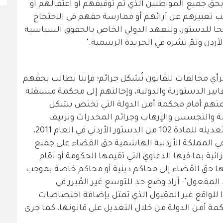
حق جميع المواطنين الذي تم توقيفهم أو اعتقالهم أو
ب تعبيرهم عن آرائهم أو ممارسة حقهم في الاحتجاج
حا للدستور، وللعهد الدولي الخاص بالحقوق السياسية
أي مخالفات للقانون تُشكل جرائم؛ فإننا نطالب بحقهم
ير الدستورية والدولية، وإحالتهم إلى محكمة مستقلة
كمتهم أمام محكمة أمن الدولة التي تختص بشكل
نة والتجسس والإرهاب وجرائم المخدرات وتزييف
العملة؛ فالمشرّع الدستوري- من خلال تعديله للمادة 102 من الدستور الأردني في العام 2011،
ي المملكة الأردنية الهاشمية حق القضاء على جميع
ية بما فيها الدعاوي التي تقيمها الحكومة أو تقام
يها حق القضاء إلى محاكم دينية أو محاكم خاصة بموجب
 المفعول"- أراد وضع حد للتوسع غير المُبرر في
للواقع غير المقبول الذي تمثل بإضافة اختصاصات
ة أمن الدولة من خلال التعديل على قانونها، كما جرى