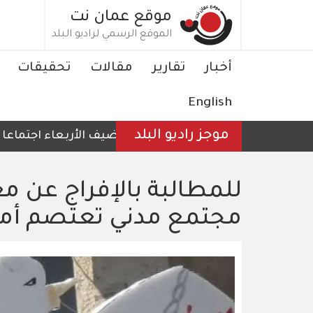
تجاوز
موقع عمان نت
إلى
الموقع الرسمي لراديو البلد
المحتوى
الرئيسي
Main
أخبار
تقارير
مقالات
تحقيقات
navigation
English
موجز راديو البلد
الأردن يستضيف الأربعاء اجتماعا لوزراء 
للمطالبة بالإفراج عن 
مجتمع مدني تعتصم أمام