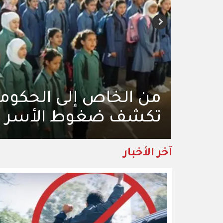
"فتافيت السكر" من ص
أمان "للطلبة السكريين"
آخر الأخبار