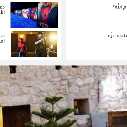
 الله؟
دعو
الأ
حة غزّة
افت