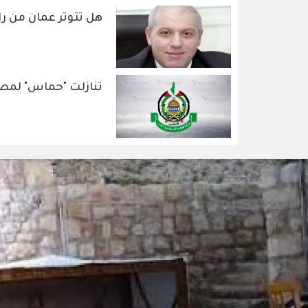
هل تتوتر عمان من رام
تنازلت "حماس" لمصل