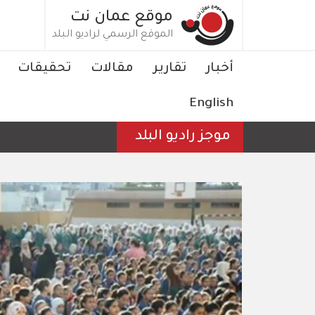
تجاوز
موقع عمان نت
إلى
الموقع الرسمي لراديو البلد
المحتوى
الرئيسي
Main
أخبار
تقارير
مقالات
تحقيقات
navigation
English
موجز راديو البلد