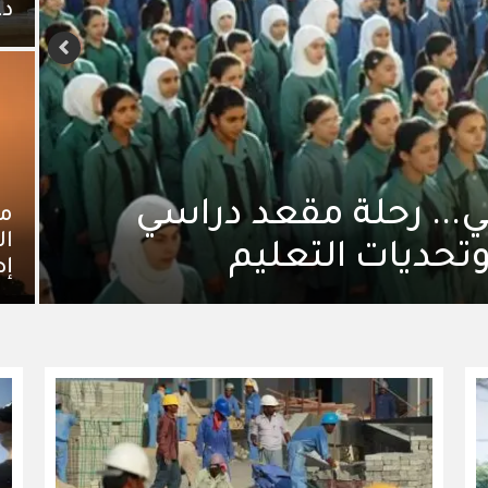
دع
دمة الرفض الى مظلة
مو
ال
 في الأردن.
إص