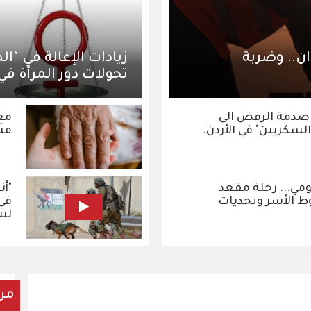
ان.. وضربة
زيادات الإعالة في "ا
تحولات دور المرأة في
 صدمة الرفض الى
مع 
لسكريين" في الأردن.
مس
مي... رحلة مقعد
"أن
الأسر وتحديات
في 
لس
مر