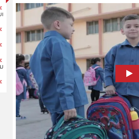
ال
لل