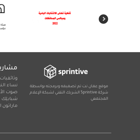
مشاريع
وثائقيات
نساء التغ
موقع عمان نت تم تصميمه وبرمجته بواسطة
صوت الأغ
شركة
Sprintive
الشريك التقني
لشبكة الإعلام
المجتمعي
شبابلِك
ماراثون ا