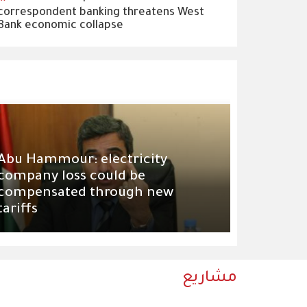
correspondent banking threatens West
Bank economic collapse
Abu Hammour: electricity
company loss could be
compensated through new
tariffs
مشاريع