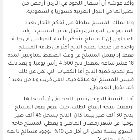
وأكد غوشة أن أسعار اللحوم في الأردن أرخص من
نظيراتها في الدول العربية كسوريا والسعودية.
و لا يملك المسلخ سلطة على تحكم التجار بعدد
المذبوح من المواشي، ويقول مدير المسلخ د. وليد
العجلوني إن "المسلخ يتحكم بأعداد المواشي في حالة
واحدة هي عندما يصبح الذبح أكثر من طاقة المسلخ
فقط، إذ يعمل المسلخ في وقت الضغط بمناوبتين لمدة
18 عشر ساعة بمعدل ذبح 4.500 رأس يوميا، و بعد ذلك
يتم تحديد كمية الذبح أما الكميات التي تقل عن ذلك
فليس للمسلخ أية علاقة فيها لامن قريب ولا من بعيد "
كما يقول العجلوني.
أما بالنسبة للدواجن فيبين العجلوني أن أسعارها
ارتفعت نتيجة ارتفاع الطلب، حيث يقوم يقوم المسلخ
بذبح 30 ألف طير بينما كان الذبح يسجل 45 ألف طير
يوميا في شهر رمضان الماضي و يغطي المسلخ حاجة
السوق بنسة تصل الى أقل من 10% لوجود مسالخ تابعة