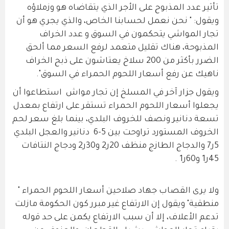
تأثير عدد المذبوح على الأجر الذي يتقاضاه هو وزملاؤه
ويقول: " نحن نعمل لحسابنا الخاص، والذي يجري هو أن
تجار المواشي يتحكمون في السوق و عدد الخراف
المذبوحة، هناك تقليل متعمد لرفع السعر مما ألحق
الضرر بأكثر من 200 سلاخ يعتاشون على ذبح الخراف
ناهيك عن رفع أسعار اللحوم الحمراء في السوق".
ويقول جزار آخر في المسلخ إن تجار مواش استطاعوا أن
يجعلوا أسعار اللحوم الحمراء تستقر على ارتفاع بمعدل
تسعة دنانير ونصف للخروف البلدي، بينما بلغ سعر لحم
الخروف المستورد تراوحت بين 5-6 دنانير والعجل البلدي
5ر7 والدجاج الطازج منظف 20ر2 و30ر2 ودجاج النتافات
45ر1 و60ر1 .
ولا يرى القصاب جهاد صلاحين أسعار اللحوم الحمراء "
منطقية" ويقول إن الارتفاع غير مبرر كون الحكومة مازلت
تدعم الأعلاف، إلا أن سبب الارتفاع يكمن على حد قوله