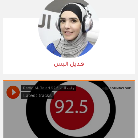
هديل البس