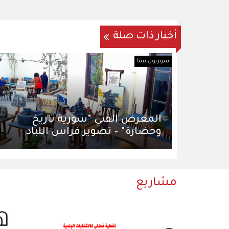
أخبار ذات صلة
سوريون بيننا
المعرض الفني "سورية تاريخ
وحضارة" – تصوير فراس اللباد
مشاريع