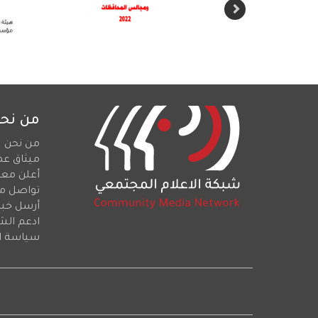
من نح
من نحن
ميثاق عم
أعلن معن
تواصل م
أرسل خبرا
ادعم الش
سياسة ا