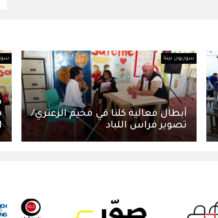
سوريون بيننا
سوري
ف
أبطال فعالية كلنا في مخيم الزعتري/
س
تصوير فراس اللباد
ا