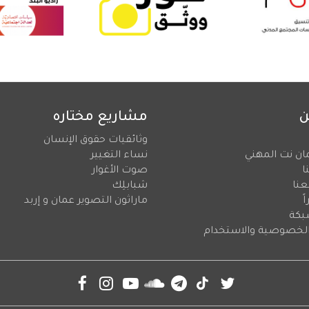
ن
مشاريع مختاره
وثائقيات حقوق الإنسان
ان نت المهني
نساء التغيير
ا
صوت الأغوار
عنا
شبابلِك
ً
ماراثون التصوير عمان و إربد
بكة
لخصوصية والاستخدام