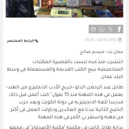
04/16/2010 - 00:35
الرابط المختصر
عمان نت- ميسم صالح
انتشرت منذ مده ليست بالقصيرة المكتبات
المتخصصة ببيع الكتب القديمة والمستعملة في وسط
البلد عمان
طايل عبد الرحمن الدلو –خريج الأدب الانجليزي من الهند-
يعمل في هذه المهنة منذ 15 يقول " كنت أعمل قبل ذلك
مدرسا للغة الانجيليزيه في دولة الكويت وبعد حرب
الخليج الثانية عدنا مع العائدين وحاولت العمل في أكثر
من مهنه واستقر بي الأمر في هذه المهنة
بداية طايل كانت في مكتبته "مكتبة الأصدقاء" في مجمع