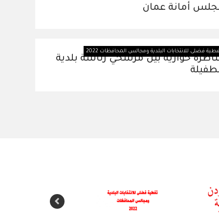
جلس أمانة عمان
طية فضلى للانتخابات البلدية ومجالس المحافظات 2022
اظرة حوارية بين مرشحي رئاسة بلدية
طفيلة