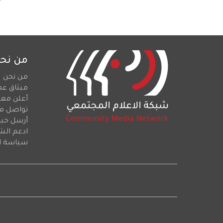
من نح
من نحن
ميثاق عم
أعلن معن
تواصل م
أرسل خبرا
ادعم الش
سياسة ا