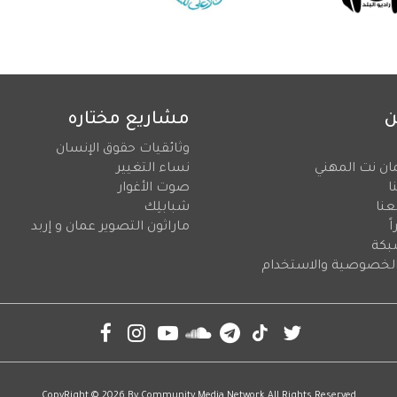
ن
مشاريع مختاره
وثائقيات حقوق الإنسان
ان نت المهني
نساء التغيير
ا
صوت الأغوار
عنا
شبابلِك
ً
ماراثون التصوير عمان و إربد
بكة
لخصوصية والاستخدام
CopyRight © 2026 By
Community Media Network
All Rights Reserved