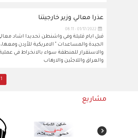
عذرا معالي وزير خارجيتنا
01/17/2022 - 08:11
قبل ايام قليلة وفي واشنطن تحديدا اشاد معالي 
الجيدة والمساعدات " الامريكية للأردن ومعها، 
والاستقرار للمنطقة سواء بالانخراط في عملية
والعراق واللاجئين والارهاب
nt
1
Pagination
ge
مشاريع