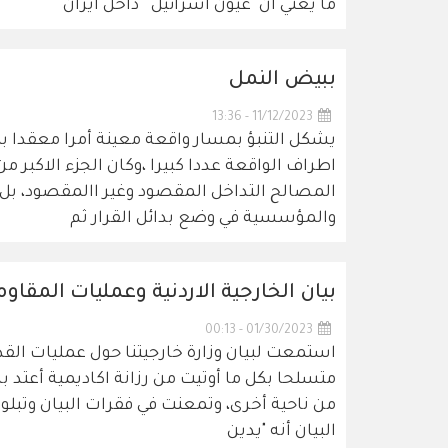
ما يعني ان "عيون اسرائيل " داخل ايران
ببيض النمل
11/12/2023 - 13:36
يشكل التنبؤ بمسار واقعة معينة أمرا معقدا بم
اطراف الواقعة عددا كبيرا ،وكان الجزء الاكبر
المصالح التداخل المقصود وغير االمقصود، بل 
والمؤسسية في وضع بدائل القرار ثم
بيان الخارجية الاردنية وعمليات المقا
01/30/2023 - 00:13
استمعت لبيان وزارة خارجيتنا حول عمليات القدس 
متسلحا بكل ما أوتيت من رزانة اكاديمية أعتد ب
من ناحية أخرى، وتمعنت في فقرات البيان وتبلورت 
البيان أنه "يدين