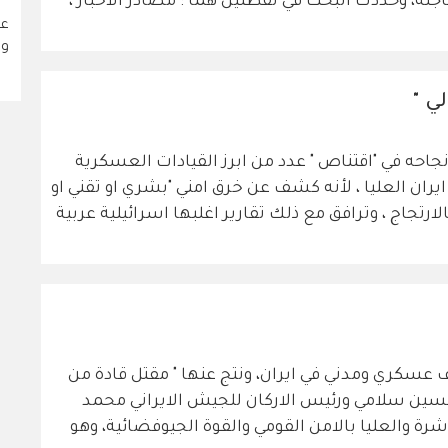
جلة، وحددت البحث في نقطتين هما : مصادر الاخبار ،
عم
ور
لي "
نجاحه في "اقتناص " عدد من ابرز القيادات العسكرية
ايران العليا ، لأنه كشف عن خرق امني "بشري او تقني او
رتجاج ، وترافق مع ذلك تقارير اغلبها اسرائيلية عربية
سرائيل هذا الصباح ما يقارب 300 هدف عسكري ومدني في ايران، ونتج عنها " مقتل قادة من
سين سلامي ورئيس الاركان للجيش الايراني محمد
ة والعليا بالامن القومي والقوة الجيوفضائية، وهو