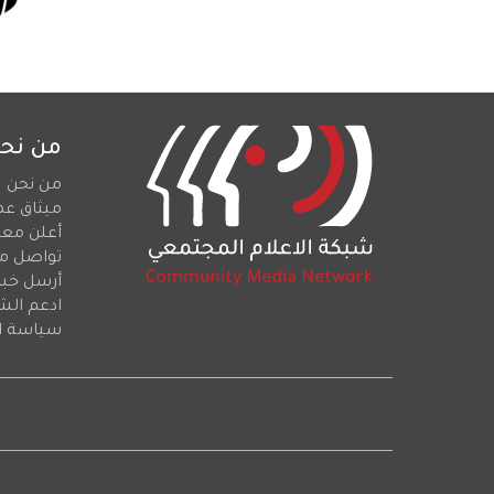
من نح
من نحن
ميثاق عم
أعلن معن
تواصل م
أرسل خبرا
ادعم الش
سياسة ا