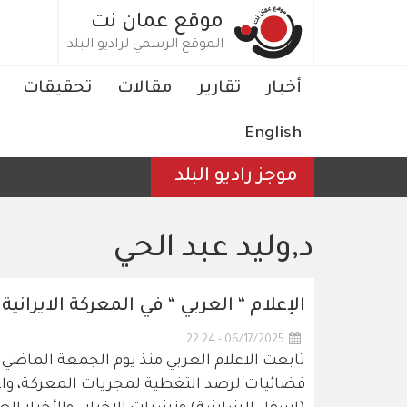
تجاوز
موقع عمان نت
إلى
الموقع الرسمي لراديو البلد
المحتوى
الرئيسي
Main
أخبار
تقارير
مقالات
تحقيقات
navigation
English
موجز راديو البلد
د,وليد عبد الحي
الإعلام “ العربي “ في المعركة الايرانية 
06/17/2025 - 22:24
تابعت الاعلام العربي منذ يوم الجمعة الماضي 
فضائيات لرصد التغطية لمجريات المعركة، واع