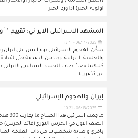
(اسفل الشاشة) ونشرات الاخبار ، والأخبار العا
اولوية الخبر( اذا ورد الخبر
المشهد الاسرائيلي الايراني: تقييم " أو
06/14/2025 - 13:41
شكَّلَ الهجوم الاسرائيلي يوم امس على ايران و
والعلمية الايرانية نوعا من الصدمة حتى لقيادة 
كليهما معا" اصاب الجسد السياسي الايراني بالا
عن تضرر لا
إيران والهجوم الإسرائيلي
06/13/2025 - 10:21
هاجمت ا
الصف الاول في الحرس الثوري(قائد الحرس) ح
باقري واصابة شخصيات من ذات العلاقة المباشر