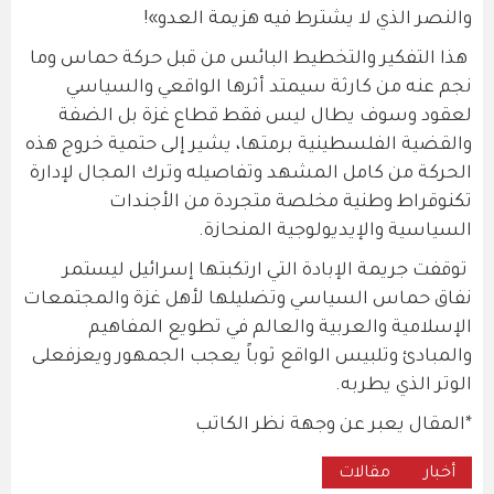
والنصر الذي لا يشترط فيه هزيمة العدو»!
هذا التفكير والتخطيط البائس من قبل حركة حماس وما
نجم عنه من كارثة سيمتد أثرها الواقعي والسياسي
لعقود وسوف يطال ليس فقط قطاع غزة بل الضفة
والقضية الفلسطينية برمتها، يشير إلى حتمية خروج هذه
الحركة من كامل المشهد وتفاصيله وترك المجال لإدارة
تكنوقراط وطنية مخلصة متجردة من الأجندات
السياسية والإيديولوجية المنحازة.
توقفت جريمة الإبادة التي ارتكبتها إسرائيل ليستمر
نفاق حماس السياسي وتضليلها لأهل غزة والمجتمعات
الإسلامية والعربية والعالم في تطويع المفاهيم
والمبادئ وتلبيس الواقع ثوباً يعجب الجمهور ويعزفعلى
الوتر الذي يطربه.
*المقال يعبر عن وجهة نظر الكاتب
أخبار
مقالات