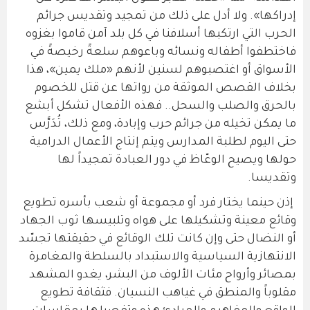
إدراكها». ولا أدل على ذلك من تمجيد وتقديس جرائم
الحرب التي ارتكبها أسلافنا في كل بلد آمن قاموا بغزوه
فاختطفوا أطفاله ونسائه وباعوهم سلعةً رخيصةً في
الأسواق أو اغتصبوهم لسنين لأنهم «ملك يمين»، هذا
بخلاف القصص الموثقة من رواتها عن قتل للخصوم
بالحرق والصلب والسحل.. فهذه الأفعال تشكل أبشع
ما يمكن تخيله من جرائم حرب وإبادة، ومع ذلك، تُدَرَّس
حتى اليوم لطلبة المدارس ويتم إنتاج الأعمال الدرامية
حولها ويصيح الوعّاظ في دور العبادة تمجيداً لها
وتقديسا.
إذن حينما يختار فرد أو مجموعة أو شعب بأسره تطويع
وقائع معينة وتشكيلها على هواه وتلبيسها ثوب الجهاد
أو النضال حتى وإن كانت تلك الوقائع في حقيقتها تجسّد
الانتهازية السياسية والاستبداد بالسلطة والمغامرة
بمصائر وأرواح مئات الألوف من البشر، يغدو المشهد
مقلوباً والمنطق في غياهب النسيان. فثقافة تطويع