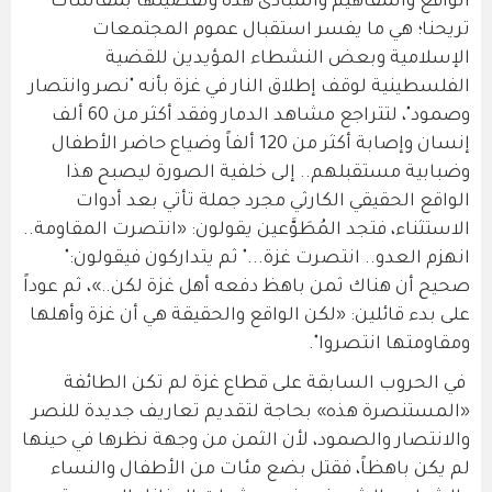
الواقع والمفاهيم والمبادئ هذه وتفصيلها بمقاسات
تريحنا؛ هي ما يفسر استقبال عموم المجتمعات
الإسلامية وبعض النشطاء المؤيدين للقضية
الفلسطينية لوقف إطلاق النار في غزة بأنه "نصر وانتصار
وصمود"، لتتراجع مشاهد الدمار وفقد أكثر من 60 ألف
إنسان وإصابة أكثر من 120 ألفاً وضياع حاضر الأطفال
وضبابية مستقبلهم.. إلى خلفية الصورة ليصبح هذا
الواقع الحقيقي الكارثي مجرد جملة تأتي بعد أدوات
الاستثناء، فتجد المُطَوَّعين يقولون: «انتصرت المقاومة..
انهزم العدو.. انتصرت غزة..." ثم يتداركون فيقولون:"
صحيح أن هناك ثمن باهظ دفعه أهل غزة لكن..»، ثم عوداً
على بدء قائلين: «لكن الواقع والحقيقة هي أن غزة وأهلها
ومقاومتها انتصروا".
في الحروب السابقة على قطاع غزة لم تكن الطائفة
«المستنصرة هذه» بحاجة لتقديم تعاريف جديدة للنصر
والانتصار والصمود، لأن الثمن من وجهة نظرها في حينها
لم يكن باهظاً، فقتل بضع مئات من الأطفال والنساء