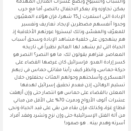
والشباب والشيوخ وبضع عشرات المنازل المهدمة
يمكن تجاوزه ولا يعكر الاحتفال بالنصر، أما مع حرب
الإبادة التي استمرت ل15 شهرا، فإن هؤلاء المغيّبون
وجدوا أنفسهم مضطرين لإيجاد تعاريف وتفسير
للمعرّف والمفسّر، وذلك ليستروا عورتهم الأخلاقية إذ
هم يبتهجون على خلفية مشاهد الإبادة وسحق أسباب
الحياة التي لم يشهد لها العالم نظيراً في تاريخه
المعاصر. فتراهم يقولون لك: ما هو النصر؟ النصر هو
كسر إرادة العدو. فإسرائيل كان غرضها القضاء على
حركة حماس، وانظر كيف رأينا مقاتلي حماس في زيهم
العسكري وأسلحتهم وحولهم المئات يحتفلون خلال
تسليم الرهائن، إذن فعدم تحقيق إسرائيل لهدفها
المعلن بالقضاء على حماس هو انتصار حتى وإن أزهقت
عشرات ألوف الأرواح ودمرت 70% على الأقل من مباني
قطاع غزة، وكذلك فإن بقاء من بقي على قيد الحياة ونجى
من آلة القتل الإسرائيلية حتى وإن نزح وتشرد وفقد أفراد
أسرته وهدم بيته.. هو صمود!