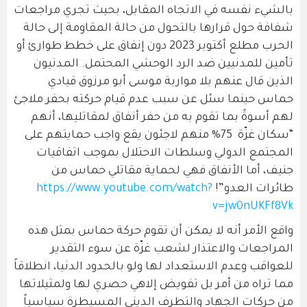
بالشيء نفسه في الاتجاه المقابل، بحيث تجري مراجعات
شفافة حول قرارها بالتحول من حالة المقاومة إلى حالة
الحرب مطلع أكتوبر 2023 دون إنفاق على خطط طوارئ أو
تأمين للمدنيين ضد الرد الوحشي المحتمل. المدنيون
الذين قال عنهم بلا مواربة موسى أبو مرزوق قيادي
حماس حينما سئل عن سبب عدم قيام حركته بحفر ملاجئ
لهم أسوةً بما تقوم به من حفر أنفاق لمقاتليها، أنهم
“سكان غزّة 75% منهم لاجئون يقع واجب حمايتهم على
المجتمع الدولي وسلطات الاحتلال بموجب اتفاقيات
جنيف، أما الأنفاق فهي لحماية مقاتلي حماس من
طائرات العدو”!
https://www.youtube.com/watch?
v=jw0nUKFf8Vk
واقع الأمر أنه لا يمكن أن تقوم حركة حماس بمثل هذه
المراجعات والاعتذار لشعب غزّة عن سوء التقدير
للعواقب وعدم الاستعداد لها ولو بالحدود الدنيا، انطلاقاً
مما تراه من أمر بل تفويض إلاهي حصري لها ولمثيلاتها
من حركات الجهاد والتطرف الديني المسيطرة سياسياً