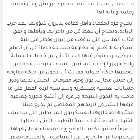
فلسطين لمن ينشد شعر محمود درويش وينذر نفسه
وعلمه وماله لها.
تحتاج غزة لحكماء وأهل كفاءة يديرون شؤونها بعد حرب
الإبادة، وتحتاج أن تلفظ كل من تاجر بها وبأهلها وأنفق
مئات الملايين التي تدفقت من إيران وقطر على بنية
عسكرية لا تقيم أود مقاومة مسلحة فضلاً عن أن تصلح
لخوض حرب يتوفر فيها الحد الأدنى من خدمات الحماية
والطوارئ والإغاثة للمدنيين. استبدت نرجسية حماس
بوصفها حركة أصولية فقررت أن تتحول من حركة مقاومة
إلى جيش محارب، دون وجود مقومات الجيش لديها ودون
حسابات نفسية وعسكرية وسياسية لردة الفعل على ما
قامت به، لتكون النتيجة جرّ غزة إلى أبشع مجزرة جماعية
عرفها البشر في تاريخهم المعاصر، ثم يخرج علينا
ممثلوها ومحللوها العسكريون المرابطين على شاشات
القنوات الفضائية الداعمة للتطرف الديني ليضللوا
شعوباً تعشق تكذيب الواقع وإعادة صياغته على هواها،
فيحدثوننا عن «الحروب غير المتناظرة.. والمسافة صفر..