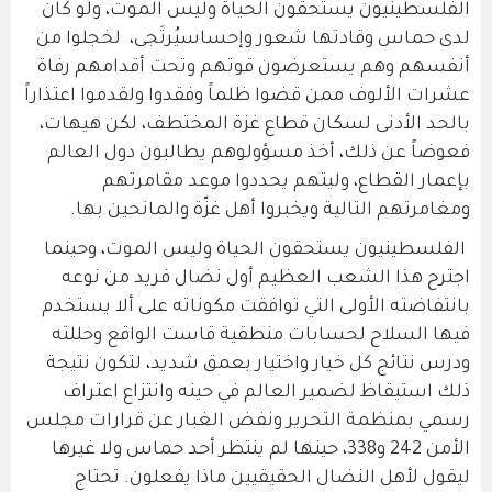
الفلسطينيون يستحقون الحياة وليس الموت، ولو كان
لدى حماس وقادتها شعور وإحساسيُرتَجى، لخجلوا من
أنفسهم وهم يستعرضون قوتهم وتحت أقدامهم رفاة
عشرات الألوف ممن قضوا ظلماً وفقدوا ولقدموا اعتذاراً
بالحد الأدنى لسكان قطاع غزة المختطف، لكن هيهات،
فعوضاً عن ذلك، أخذ مسؤولوهم يطالبون دول العالم
بإعمار القطاع، وليتهم يحددوا موعد مقامرتهم
ومغامرتهم التالية ويخبروا أهل غزّة والمانحين بها.
الفلسطينيون يستحقون الحياة وليس الموت، وحينما
اجترح هذا الشعب العظيم أول نضال فريد من نوعه
بانتفاضته الأولى التي توافقت مكوناته على ألا يستخدم
فيها السلاح لحسابات منطقية قاست الواقع وحللته
ودرس نتائج كل خيار واختيار بعمق شديد، لتكون نتيجة
ذلك استيقاظ لضمير العالم في حينه وانتزاع اعتراف
رسمي بمنظمة التحرير ونفض الغبار عن قرارات مجلس
الأمن 242 و338، حينها لم ينتظر أحد حماس ولا غيرها
ليقول لأهل النضال الحقيقيين ماذا يفعلون. تحتاج