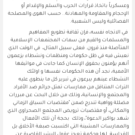
وعسكرياً باتخاذ قرارات الحرب والسلم والإقدام أو
الإحجام والمقاومة والمهادنة.. حسب الهوى والمصلحة
الفصائلية وليس الشعبية.
في الاتجاه نفسه، فإن ثقافة تطويع المفاهيم
والمسلمات والقيم من سمات المجتمعات الإسلامية
المتأصلة منذ قرون. فعلى سبيل المثال، في الوقت الذي
نعيش فيه في ظل حكومات ومنظمات ونشطاء يزعمون
أنهم يؤمنون بحقوق الإنسان كما جاءت في مواثيقها
الأممية، نجد أن هذه الحكومات نفسها و اولئك
النشطاء عينهم يبرعون في تبرير كل ما ينطوي عليه
التراث المتناقل من ممارسات تمثل جرائم ضد الأفراد
والمجتمع والإنسانية، وذلك من خلال البحث عن مبررات
مضللة وواهية تندرج ضمن "مقتضيات السياق الزماني
والمكاني، أو مقتضيات ترويض المجتمع الصحراوي الذي
شهد بواكير الدعوة"، وذلك بحجة أن تلك الأفعال
والممارسات المشينة التي اكتسبت صبغة الأخلاق بل
القداسة لها «حكمة تعجز عقول البشر القاصرة عن