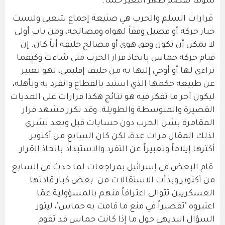
سوف تقصم ظهر البعير حتما.
قرارات السلم والحرب هي صنيعة إجماع شعبي وليست
خيار حركة أو فصيل وفقاً لهواه ومصالحه، ومن باب أولى
لا يمكن أن تكون وفق هوى أو مصالح حليفه أياً كان. إن
قيام حركة حماس باتخاذ قرار الحرب متى شاءت وكيفما
تراءى لها أو أوحي إليها به من حليف إقليمي، لهو تعبير
عن طبيعة حكمها الذي استبد بالقطاع وانفرد به وبأهله،
ليكون آخر ما تفكر فيه هو نتائج هكذا قرارات على المديات
القصيرة والمتوسطة والطويلة. وقد تكرر مشهد قرار
المقامرة بشن الحرب دون حسابات قبل وبعد نشري
لذلك المقال مرات عدة، لكن كان السابع من أكتوبر
أكثرها إيلاماً وتعبيراً عن التفرد والاستبداد باتخاذ القرار.
قام البعض في إسرائيل بمراجعات لما حدث في السابع
من أكتوبر وبدأت الاستقالات من بعض كبار قادتها
العسكريين تتوالى اعترافاً منهم بالمسؤولية عمّا
اعتبروه "تقصيراً في منع ما قامت به حماس"، ليثور
السؤال البديهي حول ما إذا كانت حماس قد تقوم