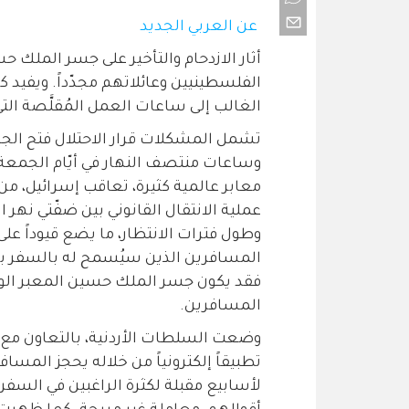
عن العربي الجديد
أثار الازدحام والتأخير على جسر المل
الفلسطينيين وعائلاتهم مجدّداً. ويفيد كثي
الغالب إلى ساعات العمل المُقلَّصة الت
تشمل المشكلات قرار الاحتلال فتح الجسر
وساعات منتصف النهار في أيّام الجمعة. 
معابر عالمية كثيرة، تعاقب إسرائيل، من 
عملية الانتقال القانوني بين ضفّتي نهر ا
وطول فترات الانتظار، ما يضع قيوداً على 
المسافرين الذين سيُسمح له بالسفر بنا
فقد يكون جسر الملك حسين المعبر الوحي
المسافرين.
وضعت السلطات الأردنية، بالتعاون مع شر
تطبيقاً إلكترونياً من خلاله يحجز المسا
لأسابيع مقبلة لكثرة الراغبين في السفر