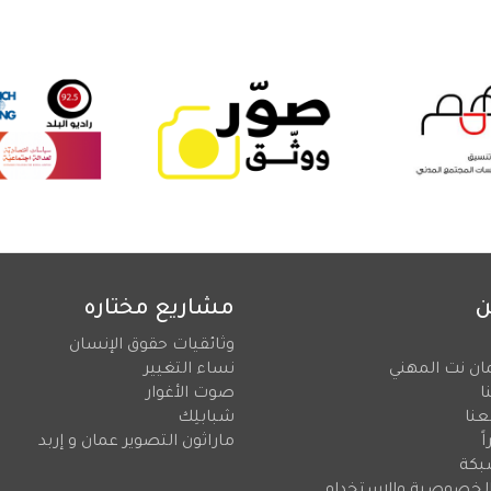
ن
مشاريع مختاره
وثائقيات حقوق الإنسان
ان نت المهني
نساء التغيير
ا
صوت الأغوار
عنا
شبابلِك
ً
ماراثون التصوير عمان و إربد
بكة