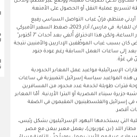
شكاوى تدّعي تصرفات مهينة، ووضع غير منظَّم، وتدخّل
 لتسريع عملية النقل أو الحصول على الأمتعة.
ا
 أردني منتظم، فإنّ غياب التواصل السياسي رفيع
المستوى وغياب التدخّل الأميركي واضحان للغاية. في مارس/ آذار 2023، ضغط السفير الأميركي
ف
السابق من أجل تشغيل الجسر على مدار الساعة، ولكن هذا الاختراق أُلغي بعد أحداث "7 أكتوبر"
ل
لتخفيض كان بسبب غياب الموظّفين الإداريين والأمنيين نتيجة
 يعد إلى ساعات العمل السابقة رغم عودة جنود
 في غزّة.
ا
ن
رات الإسرائيلية مواعيد عمل المعابر الحدودية
 هذه المواعيد سياسة إسرائيل التمييزية في ساعات
وحة فترات طويلة لخدمة عدد محدود من المسافرين
ه جزيرة سيناء المصرية أو البترا الأردنية. أمّا المعابر
 في إسرائيل والفلسطينيون المقيمون في الضفة
ات أقصر.
ئيلية التي يستخدمها اليهود الإسرائيليون بشكل رئيس،
ى مطار اللد (بن غوريون)، يعمل معبر بيغن مع مصر