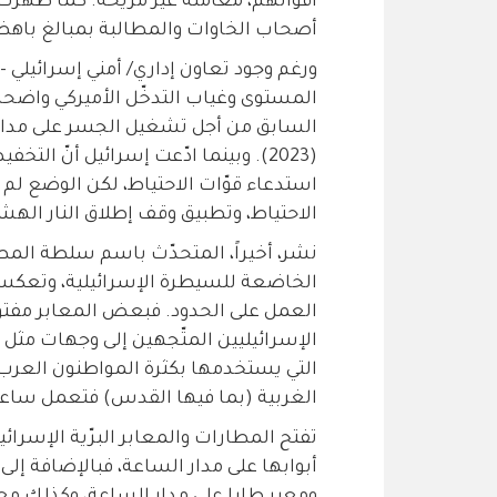
أقوالهم، معاملة غير مريحة. كما ظهرت 
أصحاب الخاوات والمطالبة بمبالغ باهظة
ورغم وجود تعاون إداري/ أمني إسرائيلي -
(2023). وبينما ادّعت إسرائيل أنّ ا
استدعاء قوّات الاحتياط، لكن الوضع لم
الاحتياط، وتطبيق وقف إطلاق النار الهشّ
نشر، أخيراً، المتحدّث باسم سلطة المطا
الخاضعة للسيطرة الإسرائيلية، وتعكس
العمل على الحدود. فبعض المعابر مفت
الإسرائيليين المتّجهين إلى وجهات مثل شب
التي يستخدمها بكثرة المواطنون العرب
الغربية (بما فيها القدس) فتعمل ساع
تفتح المطارات والمعابر البرّية الإسرا
أبوابها على مدار الساعة، فبالإضافة إل