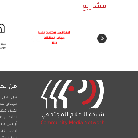
مشاريع
من نح
من نحن
ميثاق عم
أعلن معن
تواصل م
أرسل خبرا
ادعم الش