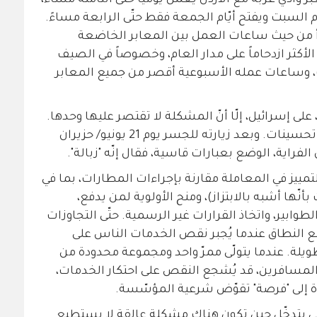
وادي عربة مع الأردن يعمل يومياً حتّى الثامنة مساءً،
ام السبت ويفتح أيّام الجمعة فقط حتّى الرابعة مساءً.
أ من حيث ساعات العمل بين المعابر الخاضعة
الأكثر ازدحاماً على مدار العام، وخصوصاً في الصيف
، وساعات عمله الأسبوعية أقصر من جميع المعابر
، على إسرائيل، إلّا أنّ المشكلة لا تقتصر عليها وحدها.
ففي الجانب الأردني ثمّة حاجة ماسّة إلى تحسينات. وبعد زيارته للجسر يوم 21 يونيو/ حزيران
الفراية، الوضع بعبارات قاسية، فقال إنّه "زبالة".
تمييز في المعاملة مقارنة بإجراءات المطارات، بما في
نّها أشبه بالابتزاز)، ومنح الأولوية لمن يدفع،
وابير، واتخاذ القرارات غير الرسمية. حتّى التجاوزات
ع النطاق عندما يُجبر نقص الخدمات الناس على
يلة. عندما يتولّى ممرّ واحد ومجموعة محدودة من
 المسافرين، قد يُشجع النقص على احتكار الخدمات،
ناة إلى "فرصة" تقوّض شرعية المؤسّسة.
ي يتدخّل حين تكون هناك مشكلة عالقة لا يستطيع