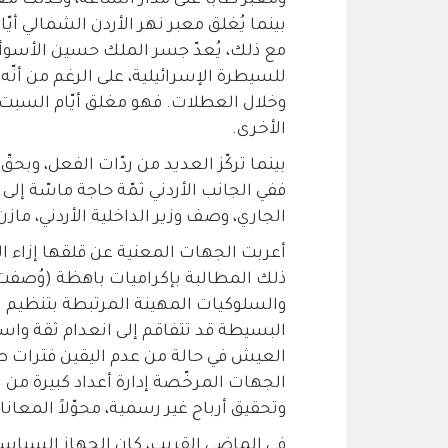
ومعبر طابا على مدار الساعة، وكذلك معبر 
بينما يُغلق معبر نهر الأردن الشمالي أيّ
مع ذلك، يُعدّ جسر الملك حسين الأسو
للسيطرة الإسرائيلية، على الرغم من أنّه 
وخلال العطلات. فهو مغلق أيّام السبت
الأخرى.
بينما تركّز العديد من ردّات الفعل، وبحقّ
الجاري، وصف وزير الداخلية الأردني، مازن 
أعربت الجهات المعنية عن قلقها إزاء ال
ذلك المطالبة بإكراميات باهظة (وُصفت بأ
والسلوكيات المهينة المرتبطة بتنظيم الط
البسيطة قد تتفاقم إلى انعدام ثقة واس
العيش في حالة من عدم اليقين فترات طو
الجهات المرخّصة إدارة أعداد كبيرة من
وتحقيق أرباح غير رسمية، محوّلاً المعا
في الماضي القريب، كان الجهاز السياس