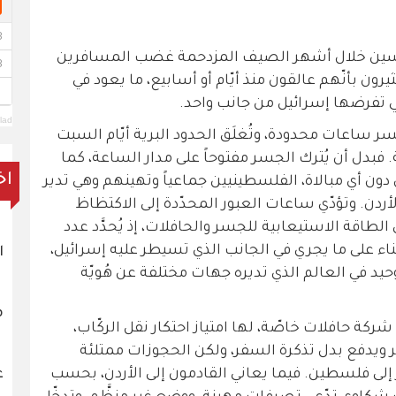
ك حسين خلال أشهر الصيف المزدحمة غضب المسافرين
رون بأنّهم عالقون منذ أيّام أو أسابيع، ما يعود في
ي تفرضها إسرائيل من جانب واحد.
lad
 ساعات محدودة، وتُغلَق الحدود البرية أيّام السبت
فبدل أن يُترك الجسر مفتوحاً على مدار الساعة، كما
اخ
دون أي مبالاة، الفلسطينيين جماعياً وتهينهم وهي تدير
لأردن. وتؤدّي ساعات العبور المحدّدة إلى الاكتظاظ
الطاقة الاستيعابية للجسر والحافلات، إذ يُحدَّد عدد
ء على ما يجري في الجانب الذي تسيطر عليه إسرائيل،
ا
د في العالم الذي تديره جهات مختلفة عن هُويّة
م
كة حافلات خاصّة، لها امتياز احتكار نقل الركّاب،
فر ويدفع بدل تذكرة السفر، ولكن الحجوزات ممتلئة
ع
 إلى فلسطين. فيما يعاني القادمون إلى الأردن، بحسب