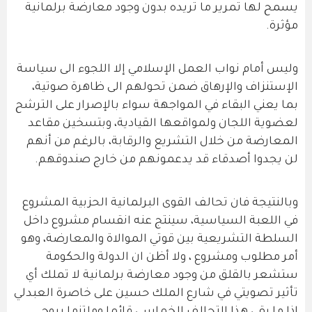
يسمح لها تمرير ما تريده بدون وجود معارضة برلمانية
مؤثرة.
وليس أمام نواب العمل الإسلامي إلا اللجوء الى سياسة
الإستنزاف والإرهاق ضمن تحولهم الى ظاهرة صوتية،
بما يعني البقاء في المواجهة سواء بالإصرار على الترشح
لعضوية اللجان ولمواقعها القيادية، وبتسخين مقاعد
المعارضة من خلال التشريع والرقابة، بالرغم من أنهم
لن يجدوا أصدقاء قد يدعمونهم من خارج صندوقهم.
وبالنتيجة فان تحالف القوى البرلمانية الحزبية المشروع
في اللعبة السياسية، سينتج عنه انقسام مشروع داخل
السلطة التشريعية بين قوتي الموالاة والمعارضة، وهو
أمر مطلوب ومشروع ، ولا أظن ان الدولة والحكومة
ستشعر بالقلق من وجود معارضة برلمانية لا تملك أي
تأثير تصويتي في شارع الملك حسين على خاصرة العبدلي