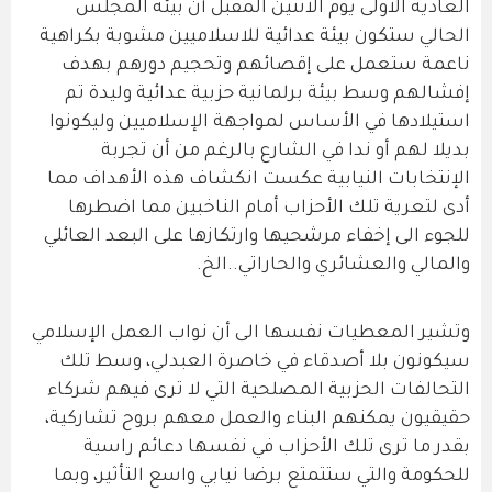
العادية الاولى يوم الاثنين المقبل أن بيئة المجلس
الحالي ستكون بيئة عدائية للاسلاميين مشوبة بكراهية
ناعمة ستعمل على إقصائهم وتحجيم دورهم بهدف
إفشالهم وسط بيئة برلمانية حزبية عدائية وليدة تم
استيلادها في الأساس لمواجهة الإسلاميين وليكونوا
بديلا لهم أو ندا في الشارع بالرغم من أن تجربة
الإنتخابات النيابية عكست انكشاف هذه الأهداف مما
أدى لتعرية تلك الأحزاب أمام الناخبين مما اضطرها
للجوء الى إخفاء مرشحيها وارتكازها على البعد العائلي
والمالي والعشائري والحاراتي..الخ.
وتشير المعطيات نفسها الى أن نواب العمل الإسلامي
سيكونون بلا أصدقاء في خاصرة العبدلي، وسط تلك
التحالفات الحزبية المصلحية التي لا ترى فيهم شركاء
حقيقيون يمكنهم البناء والعمل معهم بروح تشاركية،
بقدر ما ترى تلك الأحزاب في نفسها دعائم راسية
للحكومة والتي ستتمتع برضا نيابي واسع التأثير، وبما