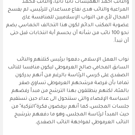
والنائب أحمد الهميسات نائبا ثانيا، والنائب محمد
المراعية والنائب هدى نفاع مساعدان للرئيس، لم يفسح
المجال لأي من النواب الإسلاميين للمنافسة عاى
عضوية المكتب الدائم لكون هذا التحالف الخماسي يضم
نحو 100 نائب من شأنه أن يحسم أية انتخابات قبل حتى
أن تبدأ.
نواب العمل الإسلامي دفعوا برئيس كتلتهم والنائب
السابق المحامي صالح العرموطي ليكون منافسا للنائب
الصفدي على كرسي الرئاسة بالرغم من أنهم يدركون
تماما بأن فرصة مرشحهم العرموطي تساوي صفر
بالمئة، لكنهم ينطلقون بهذا الترشح من مبدأ رفضهم
لسياسة الإقصاء والتي ستتحول الى عداء حين تستقيم
جلسات المجلس، كما أنهم يرفضون فكرة"التزكية" من
حيث المبدأ لرئاسة المجلس، وهو ما دفعهم بترشيح
النائب العرموطي لمواجهة النائب الصفدي.