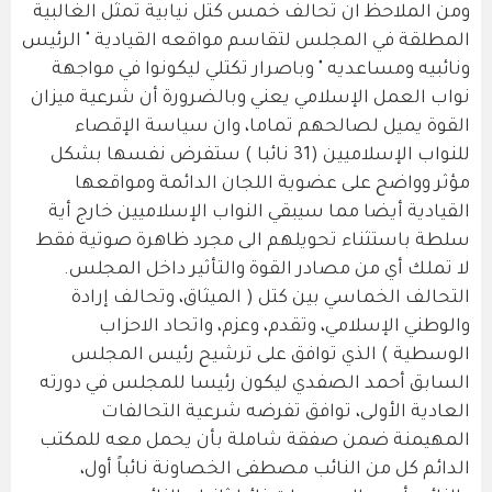
ومن الملاحظ ان تحالف خمس كتل نيابية تمثل الغالبية
المطلقة في المجلس لتقاسم مواقعه القيادية " الرئيس
ونائبيه ومساعديه " وباصرار تكتلي ليكونوا في مواجهة
نواب العمل الإسلامي يعني وبالضرورة أن شرعية ميزان
القوة يميل لصالحهم تماما، وان سياسة الإقصاء
للنواب الإسلاميين (31 نائبا ) ستفرض نفسها بشكل
مؤثر وواضح على عضوية اللجان الدائمة ومواقعها
القيادية أيضا مما سيبقي النواب الإسلاميين خارج أية
سلطة باستثناء تحويلهم الى مجرد ظاهرة صوتية فقط
لا تملك أي من مصادر القوة والتأثير داخل المجلس.
التحالف الخماسي بين كتل ( الميثاق، وتحالف إرادة
والوطني الإسلامي، وتقدم، وعزم، واتحاد الاحزاب
الوسطية ) الذي توافق على ترشيح رئيس المجلس
السابق أحمد الصفدي ليكون رئيسا للمجلس في دورته
العادية الأولى، توافق تفرضه شرعية التحالفات
المهيمنة ضمن صفقة شاملة بأن يحمل معه للمكتب
الدائم كل من النائب مصطفى الخصاونة نائباً أول،