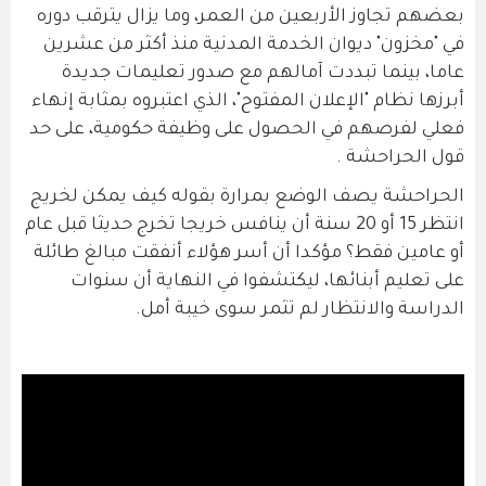
بعضهم تجاوز الأربعين من العمر، وما يزال يترقب دوره
في "مخزون" ديوان الخدمة المدنية منذ أكثر من عشرين
عاما، بينما تبددت آمالهم مع صدور تعليمات جديدة
أبرزها نظام "الإعلان المفتوح"، الذي اعتبروه بمثابة إنهاء
فعلي لفرصهم في الحصول على وظيفة حكومية، على حد
قول الحراحشة .
الحراحشة يصف الوضع بمرارة بقوله كيف يمكن لخريج
انتظر 15 أو 20 سنة أن ينافس خريجا تخرج حديثا قبل عام
أو عامين فقط؟ مؤكدا أن أسر هؤلاء أنفقت مبالغ طائلة
على تعليم أبنائها، ليكتشفوا في النهاية أن سنوات
الدراسة والانتظار لم تثمر سوى خيبة أمل.