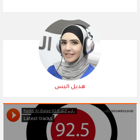
هديل البس