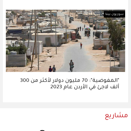
سوريون بيننا
"المفوضية": 70 مليون دولار لأكثر من 300
ألف لاجئ في الأردن عام 2023
مشاريع