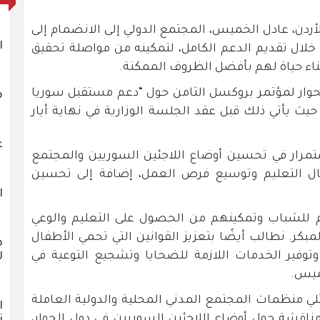
أردن، عادل الخميس، المجتمع الدولي إلى الانضمام إلى
ا
خلال تقديم الدعم الكامل، لتمكينه من مواصلة تحقيق
بناء حياة لهم بأفضل الظروف الممكنة.
لحوار لمؤتمر بروكسل الثامن حول “دعم مستقبل سوريا
م
 حيث يأتي ذلك قبل عقد الجلسة الوزارية في نهاية أيار
ع
مرار في تحسين أوضاع اللاجئين السوريين والمجتمع
ل التعليم وتوسيع فرص العمل، إضافة إلى تحسين
ا
عم للشباب وتمكينهم من الحصول على التعليم والوعي
مبكر. نطالب أيضًا بتعزيز القوانين التي تحمي الأطفال
ف
وفير الخدمات اللازمة للضحايا وتشجيع التوعية في
ل
خميس.
 منظمات المجتمع المدني المحلية والدولية العاملة
ا
اقشة حول أوضاع اللاجئين السوريين في دول الجوار،
ن