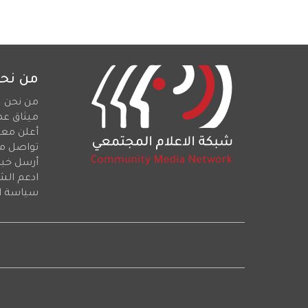
من نح
من نحن
ميثاق عم
أعلن معن
تواصل م
أرسل خبرا
ادعم الش
سياسة ا