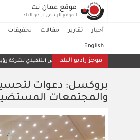
تجاوز
موقع عمان نت
إلى
الموقع الرسمي لراديو البلد
المحتوى
الرئيسي
Main
أخبار
تقارير
مقالات
تحقيقات
navigation
English
موجز راديو البلد
الرئيس التنفيذي لشركة رؤية عمّان 
بروكسل: دعوات لتحسين 
والمجتمعات المستضيف