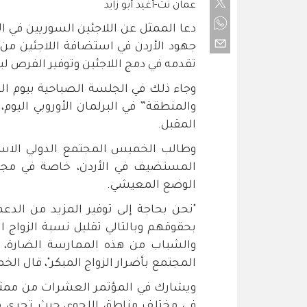
عمان نت-أغيد أبو زايد
دعا الممثل عن اللاجئين السوريين في ال
جهود الأردن في استضافة اللاجئين من 
تقدمه في دمج اللاجئين وتوفير الفرص ل
وجاء ذلك في الجلسة الصباحية بيوم ا
والمنطقة” في البرلمان الأوروبي اليوم،
المقبل.
وطالب الخميس المجتمع الدولي الاست
المستضيف في الأردن، خاصة في مجا
الوضع المعيشي.
"نحن بحاجة إلى توفير المزيد من الد
بحقوقهم وبالتالي تقليل نسبة الزواج ال
والشباب من هذه الممارسة الضارة، وت
المجتمع بأضرار الزواج المبكر"، قال ال
ويشارك في المؤتمر العشرات من ممثلي
في مختلف مناطق اللجوء، حيث تجري من