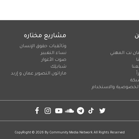
ن
مشاريع مختاره
وثائقيات حقوق الإنسان
ان نت المهني
نساء التغيير
ا
صوت الأغوار
عنا
شبابلِك
ً
ماراثون التصوير عمان و إربد
بكة
لخصوصية والاستخدام
CopyRight © 2026 By
Community Media Network
All Rights Reserved