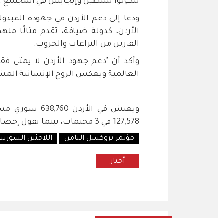
ليكونوا نشطين وإيجابيين في المجتمع"
ودعا إلى دعم الأردن في جهوده المبذول
الأردن، كدولة ضيافة، تقدم مثالًا م
الفارين من النزاعات والحروب.
وأكد أن "دعم جهود الأردن لا يمثل فقط
العالمية ويعكس الروح الإنسانية المشتر
ويعيش في الأرد
127,578 في 3 مخيمات، بينما تقول إحصائيات الحكومة الأردنية إن 1.3 يعيشون على أراضيها.
مؤتمر بروكسل الثامن
اللاجئين السوريي
أخبار