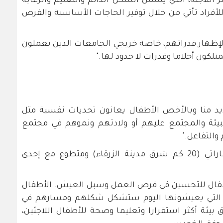
للاجئة، الذي يشمل السكن الدائم والتعليم والرعاية
للأفراد تأتي من خلال توفير الحاجات الأساسية والفرص
لإظهار قدراتهم، خاصة خريجي الجامعات الذين يعملون
لكون أحلاما وقدرات لا حدود لها."
يد منا وبالأخص الأطفال يعانون تحديات نفسية مثل
بيئة والمجتمع عليهم أو ولادتهم ونموهم في مجتمع
والتفاعل."
يعيش الخميس في مخيم الأزرق الإماراتي (20 كم شرق مدينة الزرقاء) ومتطوع مع إحدى
الأطفال للتحسين في فرص العمل وسبل العيش. الأطفال
 التي يعيشونها اليوم ستشكل شكلهم ومسارهم في
بيئة أكثر استقرارا وتعليما وصحة للأطفال اللاجئين،