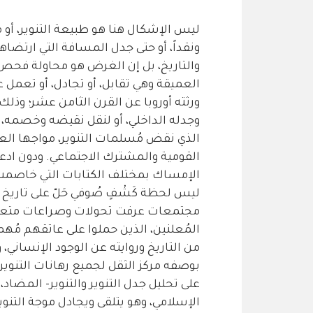
ليس الإشكال هنا هو طبيعة التنوير، أو م
ونقداً، أو حتى جدل المسافة التي ارتضاه
والتاريخ، بل إن الغرض هو محاولة فحص و
العميقة وهي تقابل، أو تجادل، أو تعمل
ورثته أوروبا عن القرن الثامن عشر؛ وذلك 
وجدله الداخلي، أو لنقل نقيضه وخصمه، م
الذي نقض مُسلمات التنوير، مواجها الع
القومية والمشترك الاجتماعي. ودون ادعاء 
الإمساك بمختلف الكتابات التي خاصمت مُ
ليس لحظة كَشْفٍ صُوفي حَلّ على تاريخ 
مجتمعات عرفت تحولات وصراعات متعددة
المُعلنين، الذين حملوا على عاتقهم مُهم
من التاريخ وروايته عن الوجود الإنساني،
بوصفه مركز الثقل لجميع رهانات التنوي
على تحليل جدل التنوير والتنوير- المضا
الإسلامي، وهو يتلقى ويجادل موجة التنو