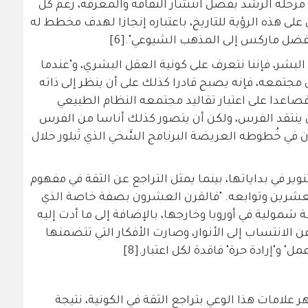
رحلة الرشد بفضل انتشار الثقافة والمعرفة، رغم كل
ى هذه الرؤية للتاريخ، باعتباره إنجازا لهدف مخطط له
بفضل ماركس إلى المذهب الشيوعي".[6]
البشر، فإننا نتعرف على كونية العقل البشري، و"عندما
تمعه، فإنه يصبح قادرا كذلك على أن ينظر إلى ذاته
صاعدا على اعتبار تقاليد مجتمعه النظام الطبيعي
ن ينتقد الفرس، ولكن أن يتصور كذلك أناسا من الفرس
 في خُطوطه العريضة البرنامج السَّخي الذي تَبلور خلال
ير في بداياتها، بينما يمثل التراجع عن الثقة في مفهوم
لعشرين وتوابعه. "فالقرن العشرون بصفة خاصة الذي
شمولية في أوروبا وخارجها، بالإضافة إلى ما أدت إليه
ن الانتساب إلى الأنوار، وصارت الأفكار التي تتضمنها
ل" و"إرادة حرة" فاقدة لكل اعتبار.[8]
 علامات هذا الوعي بتراجع الثقة في الكونية، نتيجة