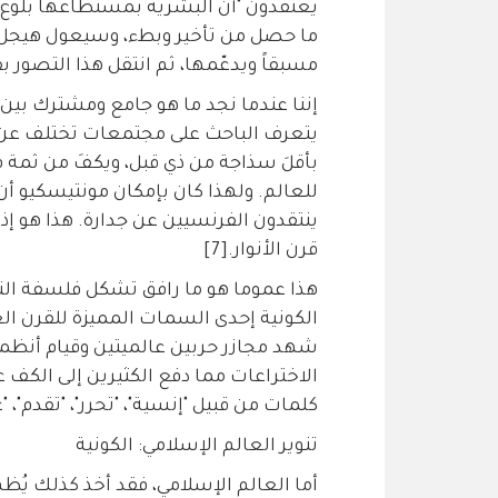
يعتقدون "أن البشرية بمستطاعها بلوغ م
ما حصل من تأخير وبطء، وسيعول هيجل عل
مسبقاً ويدعّمها، ثم انتقل هذا التصور 
إننا عندما نجد ما هو جامع ومشترك بين 
يتعرف الباحث على مجتمعات تختلف عن مج
بأقلَ سذاجة من ذي قبل، ويكفَ من ثمة ف
للعالم. ولهذا كان بإمكان مونتيسكيو أ
ينتقدون الفرنسيين عن جدارة. هذا هو إذن
قرن الأنوار.[7]
هذا عموما هو ما رافق تشكل فلسفة التنو
الكونية إحدى السمات المميزة للقرن ا
شهد مجازر حربين عالميتين وقيام أنظمة 
الاختراعات مما دفع الكثيرين إلى الكف ع
كلمات من قبيل "إنسية"، "تحرر"، "تقدم"، "عم
تنوير العالم الإسلامي: الكونية
أما العالم الإسلامي، فقد أخذ كذلك يُظهر