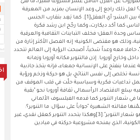
لموروث عن القرن الثامن عشر مشروعاً مُميّزا، ما فتئ
 لعل ذلك راجع إلى وعد الإنسان بمزيد من المعرفة
والتقدم، إذا ما انتبه إلى الحقيقة الجامعة بين البشر؛ أي العقل[1]. كما يَعِد بتقارب الجنس
ناس كما أكد ديكارت، وكما رجّح ابن رشد فكرة
س وحدة العقل؛ فخلف التباينات الثقافية والعرقية
ية، وذلك هو مقتضى الكونية؛ إنه الفصل الأكثر إثارة من
 حاملا معه وعداً سَخياً، أصبحت الرؤية إلى العالم تتحدد
lad
ل وخارج أوروبا. إذن فالتنوير مكانه أوروبا وزمانه
 أن وعد الكونية عندما ينفتح على الإنسانية جمعاء، فإنه يتخذ جاذبية
اخ
انسة تخلص إلى نفس النتائج، بل هو حركة وزخم ورؤية
 حمل تداعيات فكرية وسياسية حلّت في قلب الموقف من
يه سِلع الاقتصاد الرأسمالي ثقافة أوروبا نحو "بقية
ا في شعار التنوير كما قدمه الفيلسوف الألماني
ّنها مقالته الشهيرة "جواباً على سؤال: ما التنوير؟:
"تجرأ على استخدام فهمك الخاص هذا هو شعار التنوير".[3]وهكذا يتحدد التنوير كعقل نقدي، غير
لكونية، الذي يمنحه مشروعية حركته في ميادين