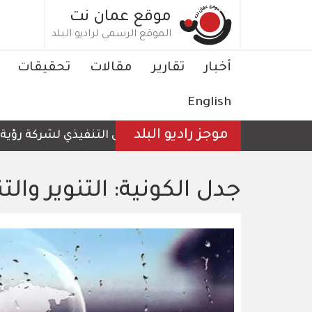
تجاوز
موقع عمان نت
إلى
الموقع الرسمي لراديو البلد
المحتوى
الرئيسي
Main
أخبار
تقارير
مقالات
تحقيقات
navigation
English
موجز راديو البلد
الرئيس التنفيذي لشركة رؤية عمّان لل
جدل الكونية: التنوير والت