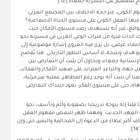
للتعميم على البشرية جمعاء.[12]
 الكوني، عبر حجة الاختلاف بين المجتمع العربي
 فيها العقل الكوني على مستوى الحياة الاجتماعية؟
اقع، غير أنه يستهدف رصد مستوى الأفكار، حيث
ك الذات فترة من فترات الوعي الغربي في مسيرته نحو
نتقاء عرضي، بل يَرى فيه العروي إشارة موضوعية إلى
هو هدف ونتيجة، لا أساس التطور التاريخي. هنا يُفصح
لإنسانية جمعاء، ويحاول أن يثبت أن التعارض بين
جهة، والتباعد المتزايد على صعيد الأفكار والعقائد،
 أن نثبت أنه يوجد رغم المظاهر، عملية غير مرئية،
هاة، حتى على مستوى الفكر، يعود حينذاك التعارض
ا قلنا إنه يتوجه تدريجيا بصعوبة وألم وتأسف، نحو
ية العهد الحديث. ومهما ظهر للبعض مفهوم العقل
ف أكثر عطاءً من الدعوة إلى المخالفة والتميز، حتى وإن