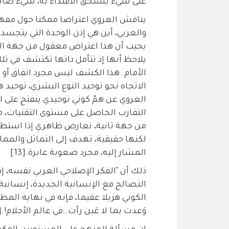
على شيء يستحق الاقتداء به، شيء صالح 
يناقش العروي اعتراضا ممكنا حول مفهوم
والغربي، أين هي إذن الوحدة التي يتجسد
يجيب أن هذا اعتراض معقول من جهة الو
يلاحظ أنها إذ تتأمل ذاتها تكتشف في تل
الأمام. هذا الكشف ليس مجرد اتفاق أو ا
الاتجاه نحو توحيد النوع البشري، توحيد 
العروي عن همّ كوني توحيدي ينفتح على ا
التقارب الحاصل على مستوى التقنيات، من 
من جهة ثانية، تعارض ظاهري إذا استطعنا
لكنها حقيقية، تهدف إلى التماثل والمما
المشار إليه، مجرد صعوبة عابرة.[13]
ذلك أن "الفكر الإصلاحي العربي نفسه، إذ
التصالح مع الإنسانية الجديدة، إنسان
الكوني هزيلا عقيما، فإنه في نهاية المطا
وَعدت بما لا عَين رأت..في عالم الأحلام!.[14]