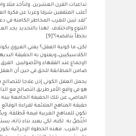
تداعيات القرن العشرين. ولنأخذ مثلا واح
أغلب المثقفين شرقا وغربا عن فكرة الع
"لقد تبين للغرب المخاطر الكامنة في دع
التنوع والاختلاف. لهذا بالتحديد يجد ا
بخطأ يناقضه؟"[9]
لكن، ما كونية العقل؟ يعني العروي بكو
الكلاسيكيين، ويعنون به الحقيقة البديهي
الإجماع عند الفقهاء والأصوليين. الفرق
ضامن المطابقة للحق في حين أن العقل ا
يحمل العقل الكوني إذن علاجا للتصالح م
هو في واقع الأمر طريق التصالح مع الذات
حقيقة المناهج الملائمة لقراءة الوقائع 
تكون للمناهج الغربية قيمة مُطلقة. ويد
اخْتُصَّ به. لكنه، لكي يعيد بناء ذاته، ي
من الغرب. فهذه الخطوة الإجرائية تكون في