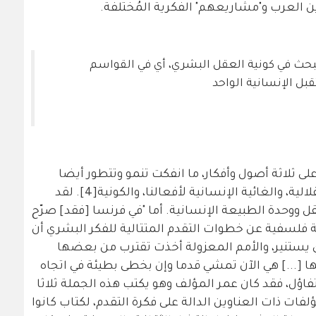
 العرب و"مشاريعهم" الفكرية المُختلفة.
حث في كونية العقل البشري، أي في القواسم
ل الإنسانية الواحد
لى ثلاثة أصول وأفكار، ما انفكت تنمو وتتطور أيضا
بحكم نتائجها التي لا تحصى، وهي الاستقلالية، والغائية الإنسانية لأفعالنا، والكونية[4]. لقد
قل ووحدة الطبيعة الإنسانية. أما "في فرنسا [فقد] صرّح
عنوان لوحة فلسفية عن خطوات التقدم المتتالية للفكر البشري أن
ي يستنير، والأمم المعزولة أخذت تقترب من بعضها
ا [...] هي الآن تمشي قدما وإن بخطى بطيئة في اتجاه
اؤل، فقد كان عمر المؤلف وهو يكتب هذه الجملة ثلاثا
تتعدد المؤلفات ذات العناوين الدالة على فكرة التقدم، لكتاب كانوا