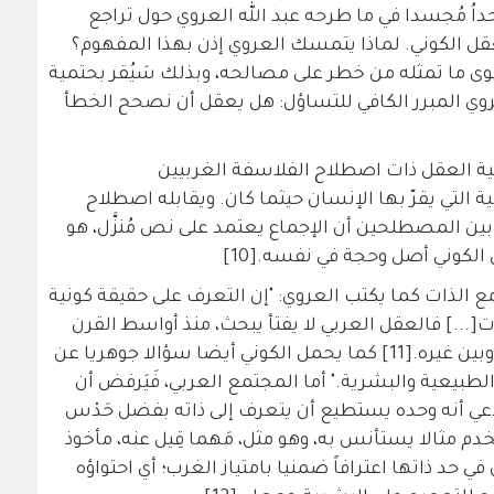
داُ مُجسدا في ما طرحه عبد الله العروي حول تراجع
قل الكوني. لماذا يتمسك العروي إذن بهذا المفهوم؟
وى ما تمثله من خطر على مصالحه، وبذلك سَيُقر بحتمية
لعروي المبرر الكافي للتساؤل: هل يعقل أن نصحح الخطأ
نية العقل ذات اصطلاح الفلاسفة الغربيين
ة التي يقرّ بها الإنسان حيثما كان. ويقابله اصطلاح
 بين المصطلحين أن الإجماع يعتمد على نص مُنزَّل، هو
لكوني أصل وحجة في نفسه.[10]
ع الذات كما يكتب العروي: "إن التعرف على حقيقة كونية
[...] فالعقل العربي لا يفتأ يبحث، منذ أواسط القرن
الماضي، عن تلك الحقيقة الجامعة بينه وبين غيره.[11] كما يحمل الكوني أيضا سؤالا جوهريا عن
الطبيعية والبشرية." أما المجتمع العربي، فَيَرفض أن
ّعي أنه وحده يستطيع أن يتعرف إلى ذاته بفضل حَدْس
ستخدم مثالا يستأنس به، وهو مثل، مَهما قِيل عنه، مأخوذ
 حد ذاتها اعترافاً ضمنيا بامتياز الغرب؛ أي احتواؤه