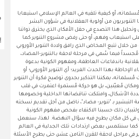
ُسلماته، أو كيفية تلقيه في العالم الإسلامي استيعابا
ف
ا التنويريون من أولوية العقلانية في شؤون البشر
تحليل هذا التصدع في حقل الأفكار، الذي يخترق ذواتنا
 على استيعاب وفهم، أو حتى رفض مشروع التنوير كما
إ
من خلال تتبع المخاض الذي رافق ولادة التنوير الأوروبي
ُجسداً فيما سُمي في مرحلة لاحقة بـالتنوير-المضاد،
قلانية باندفاعات العاطفة، ومفهوم الكونية بدعوة
الإحاطة بهذا الحدث الفريد؛ أي التنوير الأوروبي؛ أو
سلماته، يمكننا التذكير بجدوى توضيح فكرة أن التنوير
ومكان مُعيّنين، بل هو حركة مُستمرة اعتمرت في قلب
 الأشكال، وامتلكت تناقضاتها الداخلية وخصومها
ة التبشير بـ "تنوير- مضاد"، ناضل من أجل تقديم نسخته
 ولتبيان ذلك حسبنا الاكتفاء بفحص مفهوم الكونية
ر، في كل مكان يطرح فيه سؤال النهضة. لهذا، سنعمل
د، كما سنتلمس بعض ارتدادات تلك الجدلية في العالم
ير في مراحل لاحقة للقرن الثامن عشر، حتى يطرح الأسئلة