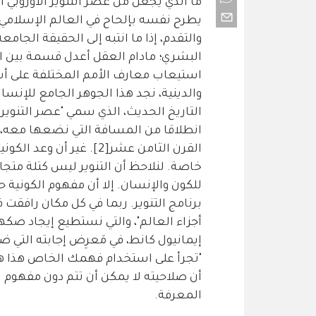
ما الذي يجعل من عصر التنوير الأوروبي ا
يطرح نفسه بإلحاح في العالم الإسلامي؟
البشري؛ مادام العقل أعدل قسمة بين ال
استيعاب معارف الأمم المختلفة على أسا
والدينية، نجد هذا الجوهر الجامع للإنسان
التاريخ الحديث، الذي سمي "عصر التنوير"،
انطلاقا من المسافة التي نضعها معه، داخ
القرن الثامن عشر[2]. غير
خاصة. لنلاحظ أن التنوير ليس كتلة متج
للكون والإنسان. إلا أن مفهوم الكونية
برنامج التنوير. ربما في كل مكان رافقت ف
أجزاء العالم"، والتي نستطيع إيجاد صكه
إيمانيول كانط، في مَعرِض إجابته التي ضم
أن صلاحيته لا يمكن أن تتم دون مفهوم ا
المعرفة.