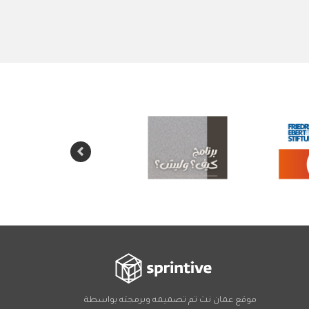
موقع عمان نت تم تصميمه وبرمجته بواسطة