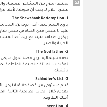
مختلفة تمزج بين المشاعر العميقة، وال
عشرة أفلام لا يجب أن تفوتها، لأنها تتر
1- The Shawshank Redemption
يروي الفيلم قصة آندي دوفرين، المحاسب
عليه بالسجن مدى الحياة في سجن شاوش
ويكوّن صداقة متينة مع ريد، أحد المساج
الحرية والصبر.
2- The Godfather
تحفة سينمائية تروي قصة تحول مايكل كو
تعقيدات العائلة والجريمة المنظمة بطريق
باتشينو.
3- Schindler’s List
فيلم مستوحى من قصة حقيقية لرجل الأعم
يهودي خلال الحرب العالمية الثانية. الفي
أحلك الظروف.
4- Inception