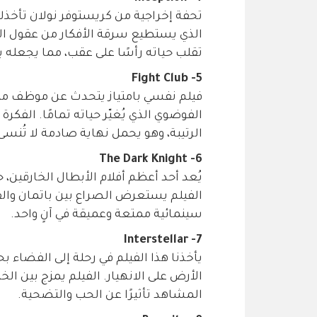
تحفة إخراجية من كريستوفر نولان تأخذك 
الذي يستطيع سرقة الأفكار من عقول الآ
تقلب حياته رأسًا على عقب، مما يجعله ي
5- Fight Club
فيلم نفسي بامتياز يتحدث عن موظف مكتبي
الفوضوي الذي يُغيّر حياته تمامًا. الفكرة
الرتيبة، وهو يحمل نهاية صادمة لا تُنسى
6- The Dark Knight
يُعد أحد أعظم أفلام الأبطال الخارقين، حي
الفيلم يستعرض الصراع بين باتمان والف
سينمائية ممتعة وعميقة في آنٍ واحد.
7- Interstellar
يأخذنا هذا الفيلم في رحلة إلى الفضاء
الأرض على الانهيار. الفيلم يمزج بين الخي
المشاهد تأثيرًا عن الحب والتضحية.