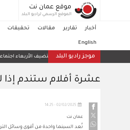
تجاوز
موقع عمان نت
إلى
الموقع الرسمي لراديو البلد
المحتوى
الرئيسي
Main
أخبار
تقارير
مقالات
تحقيقات
navigation
English
موجز راديو البلد
الأردن يستضيف الأربعاء اجتماعا لوز
عشرة أفلام ستندم إذا 
02/02/2025 - 14:25
عمان نت
تُعد السينما واحدة من أقوى وسائل الترف