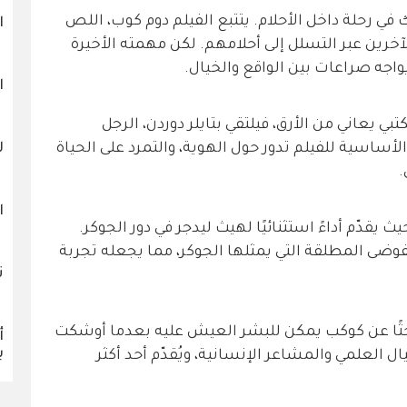
في رحلة داخل الأحلام. يتتبع الفيلم دوم كوب، اللص
ا
خرين عبر التسلل إلى أحلامهم. لكن مهمته الأخيرة
واجه صراعات بين الواقع والخيال.
ا
 يعاني من الأرق، فيلتقي بتايلر دوردن، الرجل
 الأساسية للفيلم تدور حول الهوية، والتمرد على الحياة
ل
.
ا
ث يقدّم أداءً استثنائيًا لهيث ليدجر في دور الجوكر.
وضى المطلقة التي يمثلها الجوكر، مما يجعله تجربة
ت
 بحثًا عن كوكب يمكن للبشر العيش عليه بعدما أوشكت
أ
ب
ال العلمي والمشاعر الإنسانية، ويُقدّم أحد أكثر