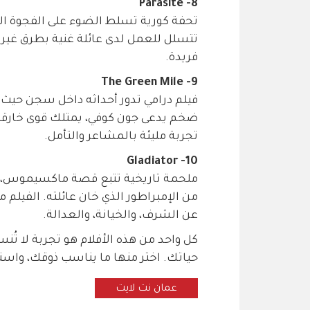
8- Parasite
تحفة كورية تسلط الضوء على الفجوة الطب
تتسلل للعمل لدى عائلة غنية بطرق غير ت
فريدة.
9- The Green Mile
فيلم درامي تدور أحداثه داخل سجن حيث
ضخم يدعى جون كوفي، يمتلك قوى خارقة 
تجربة مليئة بالمشاعر والتأمل.
10- Gladiator
ملحمة تاريخية تتبع قصة ماكسيموس، ال
من الإمبراطور الذي خان عائلته. الفيلم 
عن الشرف، والخيانة، والعدالة.
كل واحد من هذه الأفلام هو تجربة لا تُن
حياتك. اختر منها ما يناسب ذوقك، واستم
عمان نت لايت