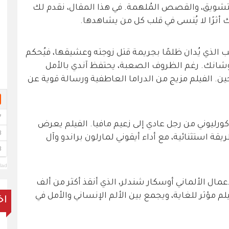
تشويق، والقصص المُلهمة. في هذا المقال، نقدم لك
ك أثرًا لا يُنسى في قلب كل من يشاهدها.
 الذي يُدان ظلمًا بجريمة قتل زوجته وعشيقها، فيُحكم
انك. رغم الظروف الصعبة، يحتفظ آندي بالأمل
ين. الفيلم مزيج من الدراما العاطفية ورسالة قوية عن
رليوني من رجل عادي إلى زعيم مافيا. الفيلم يعرض
ة استثنائية، مع أداء أيقوني لمارلون براندو وآل
lad
ال الألماني أوسكار شندلر، الذي أنقذ أكثر من ألف
لم مؤثر للغاية، ويجمع بين الألم الإنساني والأمل في
اخ