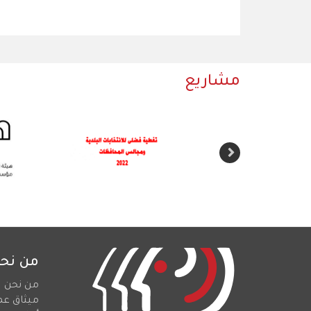
مشاريع
من نح
من نحن
ميثاق عم