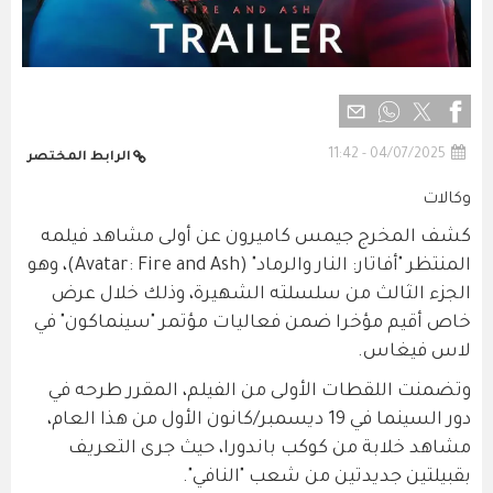
04/07/2025 - 11:42
الرابط المختصر
وكالات
كشف المخرج جيمس كاميرون عن أولى مشاهد فيلمه
المنتظر "أفاتار: النار والرماد" (Avatar: Fire and Ash)، وهو
الجزء الثالث من سلسلته الشهيرة، وذلك خلال عرض
خاص أقيم مؤخرا ضمن فعاليات مؤتمر "سينماكون" في
لاس فيغاس.
وتضمنت اللقطات الأولى من الفيلم، المقرر طرحه في
دور السينما في 19 ديسمبر/كانون الأول من هذا العام،
مشاهد خلابة من كوكب باندورا، حيث جرى التعريف
بقبيلتين جديدتين من شعب "النافي".