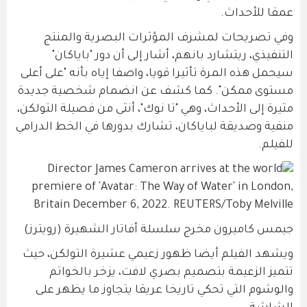
عمقا للأحداث.
وفي تصريحات لمشرف المؤثرات البصرية والمنتج
التنفيذي، ريتشارد بانهم، أشار إلى أن دور "باياكان"
سيحمل هذه المرة تأثيرا قويا، واصفا إياه بأنه "على أعلى
مستوى ممكن". كما كشف عن انضمام شخصية جديدة
مثيرة إلى الأحداث، وهي "تا نوك"، أنثى من فصيلة التولكن،
منفية وصديقة لباياكان، تشارك بدورها في الخط الدرامي
للفيلم.
جيمس كاميرون مخرج سلسلة أفاتار الشهيرة (رويترز)
ويشهد الفيلم أيضا ظهور زعيمي عشيرة التولكن، حيث
تتميز الزعيمة بتصميم بصري لافت، يزخر بالخواتم
والوشوم التي تحكي تاريخا عريقا يتجاوز ما يظهر على