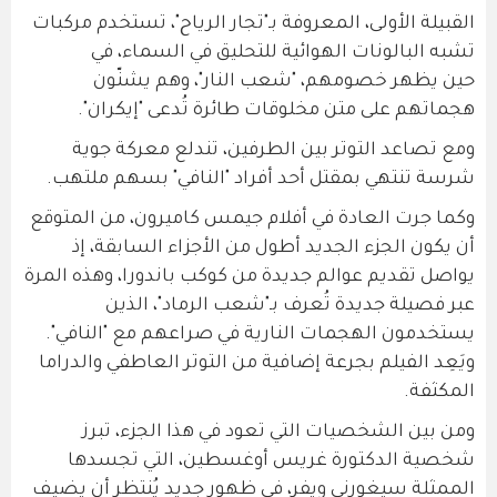
القبيلة الأولى، المعروفة بـ"تجار الرياح"، تستخدم مركبات
تشبه البالونات الهوائية للتحليق في السماء، في
حين يظهر خصومهم، "شعب النار"، وهم يشنّون
هجماتهم على متن مخلوقات طائرة تُدعى "إيكران".
ومع تصاعد التوتر بين الطرفين، تندلع معركة جوية
شرسة تنتهي بمقتل أحد أفراد "النافي" بسهم ملتهب.
وكما جرت العادة في أفلام جيمس كاميرون، من المتوقع
أن يكون الجزء الجديد أطول من الأجزاء السابقة، إذ
يواصل تقديم عوالم جديدة من كوكب باندورا، وهذه المرة
عبر فصيلة جديدة تُعرف بـ"شعب الرماد"، الذين
يستخدمون الهجمات النارية في صراعهم مع "النافي".
ويَعِد الفيلم بجرعة إضافية من التوتر العاطفي والدراما
المكثفة.
ومن بين الشخصيات التي تعود في هذا الجزء، تبرز
شخصية الدكتورة غريس أوغسطين، التي تجسدها
الممثلة سيغورني ويفر، في ظهور جديد يُنتظر أن يضيف