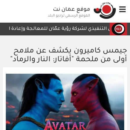
تجاوز
Toggle
موقع عمان نت
إلى
navigation
المحتوى
الموقع الرسمي لراديو البلد
الرئيسي
الرئيس التنفيذي لشركة رؤية عمّان للمعالجة وإعادة التدوير،
جيمس كاميرون يكشف عن ملامح
أولى من ملحمة "أفاتار: النار والرماد"