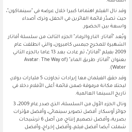
الشاشة.
وقد نال الفيلم اهتماما كبيرا خلال عرضه في "سينماكون"،
حيث تصدّر قائمة الفائزين في الحفل، وترك أصداء
واسعة بين الحضور.
ويُعد "أفاتار: النار والرماد" الجزء الثالث من سلسلة أفاتار
الشهيرة للمخرج جيمس كاميرون، والتي انطلقت عام
2009 بفيلم "أفاتار"، ثم عادت بعد 13 عاما بالجزء الثاني
بعنوان "أفاتار: طريق الماء" (Avatar: The Way of
Water).
وقد حقق الفيلمان معا إيرادات تجاوزت 5 مليارات دولار،
ليحتلا مكانة مرموقة ضمن قائمة أعلى الأفلام دخلا في
تاريخ السينما العالمية.
ونال الجزء الأول من السلسلة، الذي صدر عام 2009، 3
جوائز أوسكار: أفضل تصوير سينمائي، وأفضل مؤثرات
بصرية، وأفضل تصميم إنتاج، من أصل 6 ترشيحات
شملت أيضا أفضل فيلم، وأفضل إخراج، وأفضل