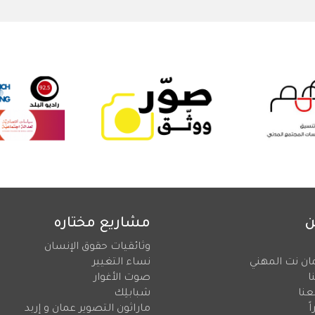
ن
مشاريع مختاره
وثائقيات حقوق الإنسان
ان نت المهني
نساء التغيير
ا
صوت الأغوار
عنا
شبابلِك
ً
ماراثون التصوير عمان و إربد