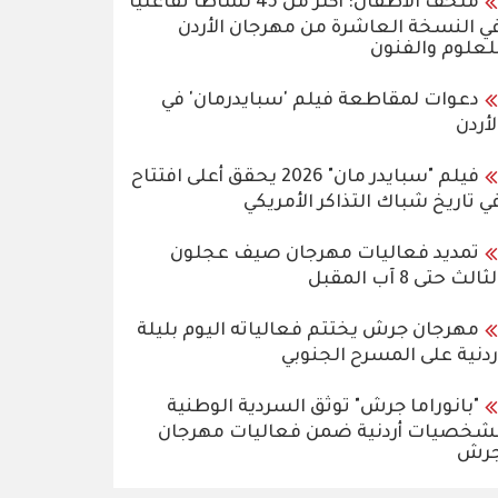
متحف الأطفال: أكثر من 45 نشاطًا تفاعليًا
ي النسخة العاشرة من مهرجان الأردن
لعلوم والفنون
دعوات لمقاطعة فيلم 'سبايدرمان' في
لأردن
فيلم "سبايدر مان" 2026 يحقق أعلى افتتاح
ي تاريخ شباك التذاكر الأمريكي
تمديد فعاليات مهرجان صيف عجلون
ثالث حتى 8 آب المقبل
مهرجان جرش يختتم فعالياته اليوم بليلة
ردنية على المسرح الجنوبي
"بانوراما جرش" توثق السردية الوطنية
شخصيات أردنية ضمن فعاليات مهرجان
رش