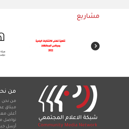
مشاريع
من نح
من نحن
ميثاق عم
أعلن معن
تواصل م
أرسل خبرا