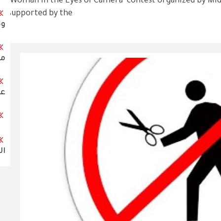
"Woman in the Eyes of Camera" contest organized by Midd
supported by the
وض
مس
عل
ال