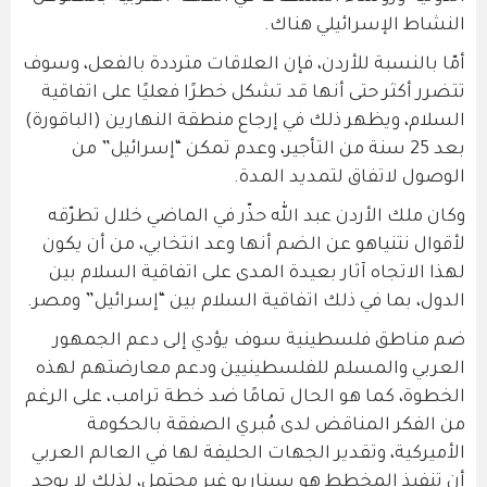
النشاط الإسرائيلي هناك.
أمّا بالنسبة للأردن، فإن العلاقات مترددة بالفعل، وسوف
تتضرر أكثر حتى أنها قد تشكل خطرًا فعليًا على اتفاقية
السلام، ويظهر ذلك في إرجاع منطقة النهارين (الباقورة)
بعد 25 سنة من التأجير، وعدم تمكن “إسرائيل” من
الوصول لاتفاق لتمديد المدة.
وكان ملك الأردن عبد الله حذّر في الماضي خلال تطرّقه
لأقوال نتنياهو عن الضم أنها وعد انتخابي، من أن يكون
لهذا الاتجاه آثار بعيدة المدى على اتفاقية السلام بين
الدول، بما في ذلك اتفاقية السلام بين “إسرائيل” ومصر.
ضم مناطق فلسطينية سوف يؤدي إلى دعم الجمهور
العربي والمسلم للفلسطينيين ودعم معارضتهم لهذه
الخطوة، كما هو الحال تمامًا ضد خطة ترامب، على الرغم
من الفكر المناقض لدى مُبري الصفقة بالحكومة
الأميركية، وتقدير الجهات الحليفة لها في العالم العربي
أن تنفيذ المخطط هو سيناريو غير محتمل، لذلك لا يوجد