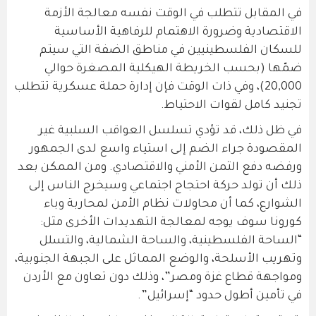
في المقابل تتطلب في الوقت نفسه معالجة الأزمة
الاقتصادية وضرورة الاهتمام للرفاهية الأساسية
للسكان الفلسطينيين في مناطق الضفة التي سيتم
ضمّها (بحسب الخريطة الهيكلية المصغرة حوالي
20,000)، وفي ذات الوقت فإن إدارة حملة عسكرية تتطلب
تجنيد كامل لقوات الاحتياط.
في ظل ذلك، قد تؤدي تسلسل العواقب السلبية غير
المقصودة جراء الضم إلى استياء واسع لدى الجمهور
ورفضه دفع الثمن الأمني ​​والاقتصادي. ومن الممكن بعد
ذلك أن تولد حركة احتجاج اجتماعي وسيخرج الناس إلى
الشوارع، كما أن محاولات نظام الأمن لمحاربة وباء
كورونا سوف يوجه لمعالجة التهديدات الأخرى مثل:
“الساحة الفلسطينية، والساحة الشمالية، والتسلل
وتهريب الأسلحة، والوضع المماثل على الجبهة الجنوبية،
ومواجهة قطاع غزة ومصر”، وذلك دون تعاون مع الأردن
في تأمين أطول حدود “إسرائيل”.