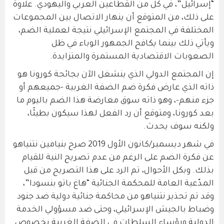
“إسرائيل”، في كل من القطاعين العربي واليهودي. علاوة
على ذلك، من المتوقع أن ينهار الاتصال بين المجموعات
المختلفة في المجتمع الإسرائيلي نتيجة لعملية الضم،
ويأتي ذلك بينما يكافح الجمهور الوباء في ظل
الصعوبات الاقتصادية المستمرة والمتزايدة.
إن المجتمع الدولي الذي ينشغل الآن بجائحة كورونا هو
ذاته الذي عارض فكرة ضم الضفة الغربية -جميعهم أو
جزء منهم-، وهو ذاته سوق معارضة هذا الضم باليوم ما
بعد كورونا، ومتوقع أن رد الفعل لهذا سيكون بطيئًا،
ولكنه سوف يحدث.
في شهر ديسمبر/كانون الأول 2019 صرح بنيامين نتنياهو
عن فكرة الضم على الرغم من عدم تصريح النية للقيام
بذلك. وبكل الأحوال، تم الرد على هذا التصريح من قبل
المدّعية العامة للمحكمة الجنائية “هاغ باتو بنسودا”،
وقد تم تحذير نتنياهو من محاكمة جنائية دولية ضد جنود
وضباط بالجيش الإسرائيلي، وحتى ضد مسؤولي الخدمة
الدولية ورؤساء السلطات في الضفة الغربية بخصوص