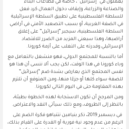
يعملون في “إسرائيل”، خاصة في قطاعات البناء
والصناعة والزراعة، وإيقاف دخول العمال كرد فعل
للسلطة الفلسطينية على تطبيق السلطة الإسرائيلية
في الضفة الغربية، أو بسبب التصعيد الأمني ​​في أراضي
السلطة الفلسطينية، سيجبر “إسرائيل” على إغلاق
أراضيها، وهذا سيعني المزيد من الضرر للاقتصاد
الإسرائيلي وقدرته على التغلب على أزمة كورونا.
أما بالنسبة للمجتمع الدولي، فهو منشغل بالتعامل مع
وباء كورونا في هذا الوقت، لكن يجب ألا ننسى أن هذا هو
نفس المجتمع الذي يعارض بشدة ضم “إسرائيل”
للضفة سواء كلها أو جزءًا منها، ومن المتوقع أن تلتزم
بهذه المقاومة حتى في اليوم التالي لكورونا.
ومن المرجح أن تكون الاستجابة لهذه الخطوة بطيئة،
بالنظر إلى الظروف، ومع ذلك سيأتي النقد والاعتراض.
في ديسمبر 2019، ذكر بنيامين نتنياهو فكرة الضم على
الرغم من عدم وجود نية فورية أو القدرة على القيام بذلك،