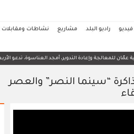
فيديو
راديو البلد
مشاريع
نشاطات ومقابلات
مّان للمعالجة وإعادة التدوير، أمجد العناسوة، تدعو الأربعا
ذاكرة “سينما النصر” والعصر
اء