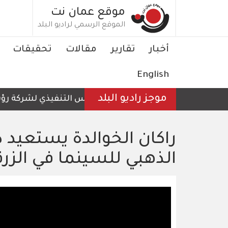
تجاوز
موقع عمان نت
إلى
الموقع الرسمي لراديو البلد
المحتوى
الرئيسي
Main
أخبار
تقارير
مقالات
تحقيقات
navigation
English
موجز راديو البلد
الرئيس التنفيذي لشركة رؤية ع
راكان الخوالدة يستعيد 
الذهبي للسينما في الزرق