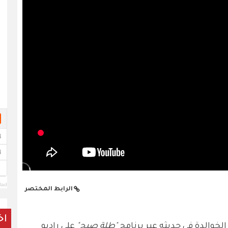
lad
الرابط المختصر
اخ
خوالدة في حديثه عبر برنامج
"طلة صبح"
على راديو