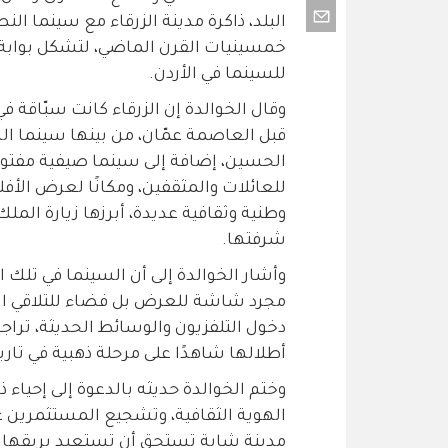
البلد، ذاكرة مدينة الزرقاء مع سينما ال
خمسينيات القرن الماضي، لتشكل بوابة ثقا
للسينما في الأردن.
وقال الخوالدة إن الزرقاء كانت سبّاقة
قبل العاصمة عمّان، من بينها سينما 
الحسين، إضافة إلى سينما صيفية مفتوح
للعائلات والمثقفين، ومكانًا لعرض الأفل
وطنية وثقافية عديدة، أبرزها زيارة المل
شرفتها.
وأشار الخوالدة إلى أن السينما في تلك ال
مجرد شاشة للعرض بل فضاء للتلاقي الا
دخول التلفزيون والوسائط الحديثة، تراجع
أطلالها شاهدًا على مرحلة ذهبية في تاريخ
وختم الخوالدة حديثه بالدعوة إلى إحياء ذ
الهوية الثقافية، وتشجيع المستثمرين على
مدينة شابة تستحق أن تستعيد بريقها ا