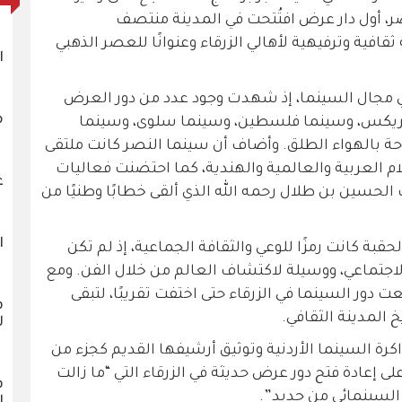
نصر، أول دار عرض افتُتحت في المدينة منتصف
فية وترفيهية لأهالي الزرقاء وعنوانًا للعصر الذهبي
ا
 في مجال السينما، إذ شهدت وجود عدد من دور العرض
م
الريكس، وسينما فلسطين، وسينما سلوى، وسينما
ة بالهواء الطلق. وأضاف أن سينما النصر كانت ملتقى
ام العربية والعالمية والهندية، كما احتضنت فعاليات
ع
ك الحسين بن طلال رحمه الله الذي ألقى خطابًا وطنيًا من
ا
حقبة كانت رمزًا للوعي والثقافة الجماعية، إذ لم تكن
جتماعي، ووسيلة لاكتشاف العالم من خلال الفن. ومع
ت دور السينما في الزرقاء حتى اختفت تقريبًا، لتبقى
ف
 المدينة الثقافي.
ل
اكرة السينما الأردنية وتوثيق أرشيفها القديم كجزء من
 إعادة فتح دور عرض حديثة في الزرقاء التي “ما زالت
ف
لسينمائي من جديد”.
ل