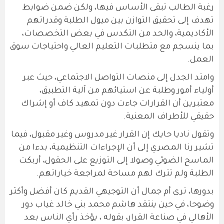
رغبة الطالب تبقى الأساس فيها، ولكن ضمن ضوابط
تهدف إلى تحقيق التوازن بين ميول الطلبة وقدراتهم
الأكاديمية، والحد من التكدس في بعض التخصصات،
بما ينسجم مع متطلبات التعليم العالي واحتياجات سوق
العمل.
وامتد الجدل إلى منصات التواصل الاجتماعي، حيث عبر
أولياء أمور وطلبة عن استيائهم من آلية التطبيق،
معتبرين أن القرارات جاءت دون تمهيد كاف أو إشراك
حقيقي للأطراف المعنية.
وتقول ناديا حايك إن القرار غير مدروس وغير مقبول، فيما
تشير رنا المصري إلى أن الإجراءات التنظيمية، بدءا من
الماسح الضوئي وصولا إلى التوزيع على الحقول، أربكت
الطلبة ولم تترك لهم مساحة لمراجعة خياراتهم.
بدورها، ترى أم جمال أن التوجيهي القديم كان أفضل وأكثر
وضوحا، في حين ينتقد هاشم محمد بني خالد غياب دور
الأهالي في صناعة القرار، بقوله ، يؤخذ رأي الناس بعد