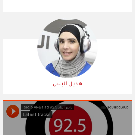
هديل البس