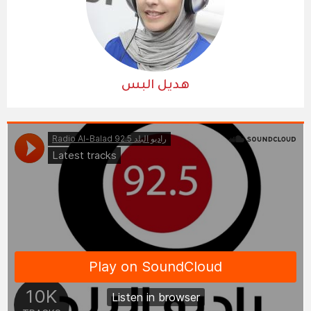
هديل البس