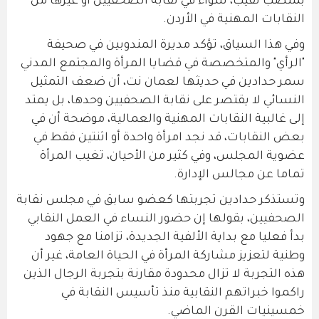
بمنصب نقيب، سواء في نقابة الصحفيين أو غيرها من
النقابات المهنية في الأردن.
وفي هذا السياق، تؤكد مديرة المندوبين في صحيفة
"الرأي" والمتخصصة في قضايا المرأة والمجتمع المدني
سمر حدادين في حديثها لعمان نت، أن ضعف التمثيل
النسائي لا يقتصر على نقابة الصحفيين وحدها، بل يمتد
إلى غالبية النقابات المهنية والعمالية، موضحة أن في
بعض النقابات، قد نجد امرأة واحدة أو اثنتين فقط في
عضوية المجلس، وفي كثير من الأحيان، تغيب المرأة
تماما عن مجالس الإدارة.
وتستذكر حدادين تجربتها كعضو سابق في مجلس نقابة
الصحفيين، بقولها إن حضور النساء في العمل النقابي
بدأ فعليا مع بداية الألفية الجديدة، تزامنا مع جهود
وطنية لتعزيز مشاركة المرأة في الحياة العامة، غير أن
هذه التجربة لا تزال محدودة مقارنة بتجربة الرجال الذين
راكموا خبراتهم النقابية منذ تأسيس النقابة في
خمسينيات القرن الماضي.