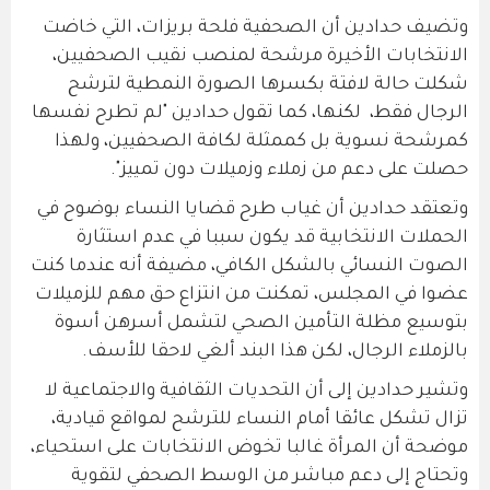
وتضيف حدادين أن الصحفية فلحة بريزات، التي خاضت
الانتخابات الأخيرة مرشحة لمنصب نقيب الصحفيين،
شكلت حالة لافتة بكسرها الصورة النمطية لترشح
الرجال فقط، لكنها، كما تقول حدادين "لم تطرح نفسها
كمرشحة نسوية بل كممثلة لكافة الصحفيين، ولهذا
حصلت على دعم من زملاء وزميلات دون تمييز".
وتعتقد حدادين أن غياب طرح قضايا النساء بوضوح في
الحملات الانتخابية قد يكون سببا في عدم استثارة
الصوت النسائي بالشكل الكافي، مضيفة أنه عندما كنت
عضوا في المجلس، تمكنت من انتزاع حق مهم للزميلات
بتوسيع مظلة التأمين الصحي لتشمل أسرهن أسوة
بالزملاء الرجال، لكن هذا البند ألغي لاحقا للأسف.
وتشير حدادين إلى أن التحديات الثقافية والاجتماعية لا
تزال تشكل عائقا أمام النساء للترشح لمواقع قيادية،
موضحة أن المرأة غالبا تخوض الانتخابات على استحياء،
وتحتاج إلى دعم مباشر من الوسط الصحفي لتقوية