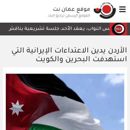
تجاوز
Toggle
موقع عمان نت
إلى
navigation
المحتوى
الموقع الرسمي لراديو البلد
الرئيسي
مجلس النواب، يعقد الأحد، جلسة تشريعية يناقش خلالها قر
الأردن يدين الاعتداءات الإيرانية التي
استهدفت البحرين والكويت