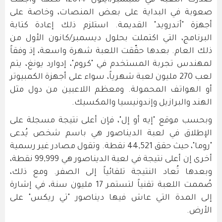
صدرت اللعبة في سبتمبر/أيلول 2014، لكنها واجهت
صعوبة في البداية على بعض المنصات، وخاصة على
أجهزة "أندرويد" القديمة. استلزم ذلك إعادة كتابة
البرنامج، التي اكتملت بحلول ديسمبر/كانون الأول من
ذلك العام. بعدها حقّقت اللعبة شهرة واسعة، إذ وفقاً
لمهندس تجربة المستخدم في "كروم"، إدوارد يونغ، يتم
لعب 270 مليون لعبة شهرياً، سواء على أجهزة الكمبيوتر
أو الهواتف المحمولة. ومعظم اللاعبين من دول مثل
الهند والبرازيل وإندونيسيا والمكسيك.
وبحسب موقع "إيه أو إل"، فإن أعلى نتيجة مسجلة على
الإطلاق في لعبة الديناصور هي باسم شخص يُدعى
"روما"، حيث حقق 44,521 نقطة. وتقول مصادر غير رسمية
أخرى إن أعلى نتيجة في لعبة الديناصور هي 99,999 نقطة،
وبعدها تُعاد النتيجة تلقائياً إلى الصفر. ومع ذلك،
صُممت اللعبة تقنياً لتستمر 17 مليون سنة، في إشارة
إلى المدة التي عاش فيها ديناصور "تي ريكس" على
الأرض.