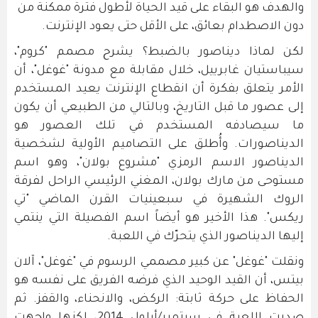
والهدف هو البقاء على قيد الحياة لأطول فترة ممكنة من
دون الاصطدام بعائق، على الأقل حتى يعود الإنترنت.
لكن لماذا ديناصور بالضبط؟ يشرح مصمم "كروم"،
سيباستيان غابرييل، خلال مقابلة مع مدونة "غوغل"، أن
الأمر يتعلق بفكرة أن انقطاع الإنترنت يعيد المستخدم
إلى عصور ما قبل التاريخ، وبالتالي من الطبيعي أن يكون
ما سيصادفه المستخدم في تلك العصور هو
الديناصورات. وأُطلق على التصاميم الأولية لشخصية
الديناصور الاسم الرمزي "مشروع بولان"، وهو اسم
مستوحى من مارك بولان، المغني الرئيسي الراحل لفرقة
الروك الشهيرة في سبعينيات القرن الماضي "تي
ريكس". هذا الأخير هو أيضاً اسم الفصيلة التي ينتمي
إليها الديناصور الذي يتحرّك في اللعبة.
ونقلت "غوغل" عن كبير مصممي الرسوم في "غوغل"، آلان
بيتس، أن القيد الوحيد الذي فرضه الفريق على نفسه هو
الحفاظ على حركة ثابتة: الركض، والانحناء، والقفز. ثم