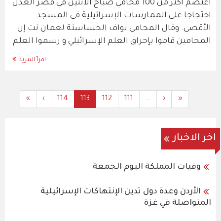
اعتصم أكثر من 100 محامي صباح الاثنين في قصر العدل
احتجاجا على الممارسات الإسرائيلية في المسجد
الأقصى. وقال المحامي نواف الحساسنة لعمان نت إن
المحامين قاموا بإحراق العلم الإسرائيلي و رسموا العلم
اقرأ المزيد
Last
»
Next
›
114
All
Current
113
112
All
111
All
Previous
…
‹
First
«
Pagination
page
page
Content
page
Content
Content
page
page
اخر الاخبار
وفيات المملكة اليوم الجمعة
الأردن وعدة دول تدين الإنتهاكات الإسرائيلية
المتواصلة في غزة