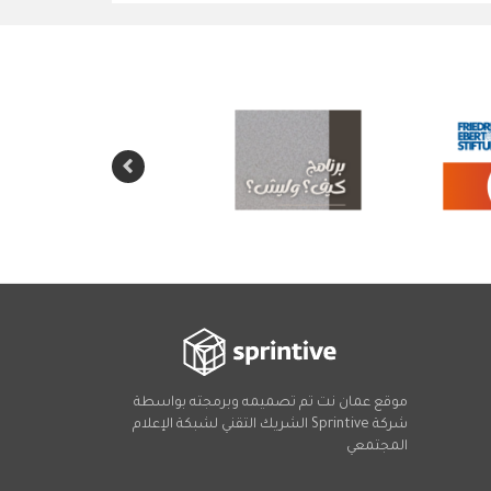
موقع عمان نت تم تصميمه وبرمجته بواسطة
شركة
Sprintive
الشريك التقني
لشبكة الإعلام
المجتمعي