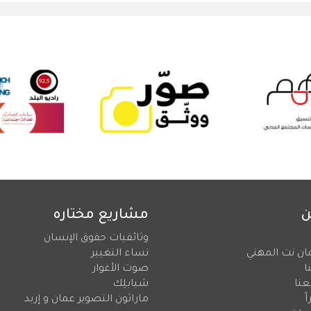
ن
مشاريع مختاره
وثائقيات حقوق الإنسان
ان نت المهني
نساء التغيير
ا
صوت الأغوار
عنا
شبابلِك
ً
ماراثون التصوير عمان و إربد