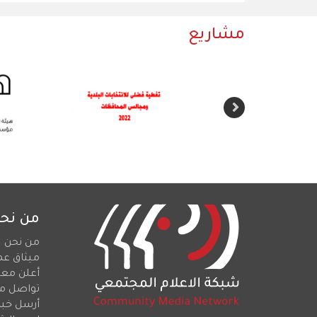
مشاريع
من نح
من نحن
ميثاق عم
أعلن معن
تواصل م
أرسل خبرا