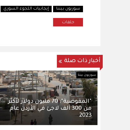
سوريون بيننا
إيجابيات اللجوء السوري
حلقات
أخبار ذات صلة
سوريون بيننا
"المفوضية": 70 مليون دولار لأكثر
من 300 ألف لاجئ في الأردن عام
2023