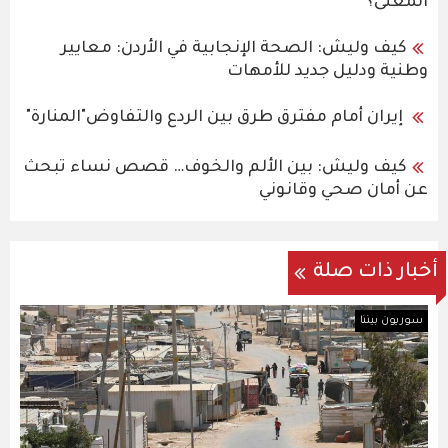
المعنى؟
كيف وليش: الصحة الإنجابية في الأردن: معايير
وطنية ودليل جديد للأمهات
إيران أمام مفترق طرق بين الردع والتفاوض"المنارة"
كيف وليش: بين الألم والخوف… قصص نساء تبحث
عن أمان صحي وقانوني
أخبار ذات صلة
سوريون بيننا