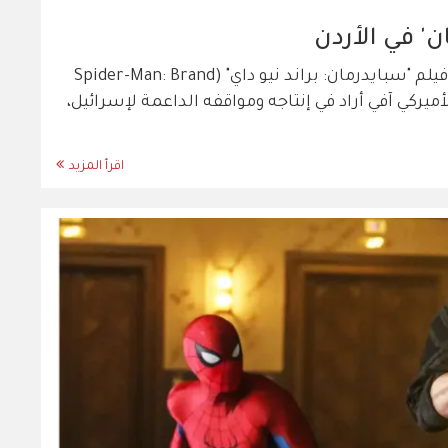
' في الأردن
تصاعدت في الأردن ولبنان دعوات إلى مقاطعة فيلم "سبايدرمان: براند نيو داي" (Spider-Man: Brand
-الأميركي آفي أراد في إنتاجه ومواقفه الداعمة لإسرائيل،
اقرأ المزيد