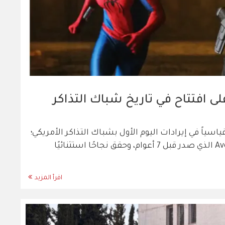
مان" 2026 يحقق أعلى افتتاح في تاريخ شباك التذاكر
Spider-Man: Brand New Da رقماً قياسياً في إيرادات اليوم الأول بشباك التذاكر الأمريكي؛
ليتجاوز الرقم القياسي لفيلم Avengers: Endgame الذي صدر قبل 7 أعوام، وحقق نجاحًا استثنائيًا
اقرأ المزيد