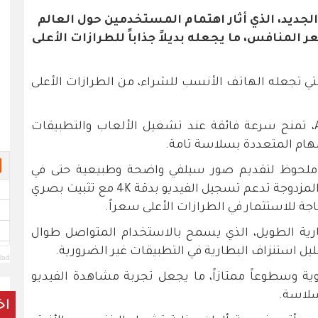
علنت شركة آبل عن هاتف iPhone 17 الجديد، الذي أثار اهتمام المستخدمين حول العالم
 المنافس، ما يجعله بديلاً جذاباً للطرازات الأعلى
تي تجعله الهاتف الأنسب للشراء، من الطرازات الأعلى
الهاتف يأتي مزوداً بشريحة A18 Bionic، تمنح سرعة فائقة عند تشغيل الألعاب والتطبيقات
لمهام المتعددة بسلاسة تامة.
ل ملحوظ لتقديم صور سيلفي واضحة وطبيعية حتى في
الإضاءة الخافتة، بينما الكاميرا الخلفية المزدوجة تدعم تسجيل الفيديو بدقة 4K مع تثبيت بصري
حاجة للاستثمار في الطرازات الأعلى سعراً.
طارية الطويل، الذي يسمح بالاستخدام المتواصل طوال
قليل استنزاف البطارية في التطبيقات غير الضرورية.
lad
Re توفر ألواناً حيوية وسطوعاً ممتازاً، ما يجعل تجربة مشاهدة الفيديو
وسلاسة.
اخ