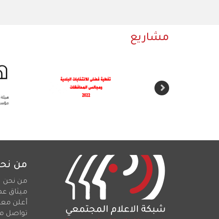
مشاريع
من نح
من نحن
ميثاق عم
أعلن معن
تواصل م