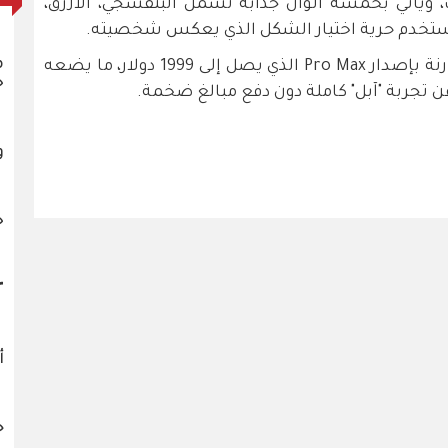
ويأتي بخمسة ألوان جذابة تشمل البنفسجي، الأزرق،
لمستخدم حرية اختيار الشكل الذي يعكس شخصيته.
م
ويبدأ سعر iPhone 17 من 799 دولار، مقارنة بإصدار Pro Max الذي يصل إلى 1999 دولار، ما يضعه
خ
 تجربة "آبل" كاملة دون دفع مبالغ ضخمة.
و
خ
"
أ
ج