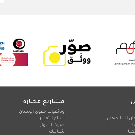
ن
مشاريع مختاره
وثائقيات حقوق الإنسان
ان نت المهني
نساء التغيير
ا
صوت الأغوار
عنا
شبابلِك