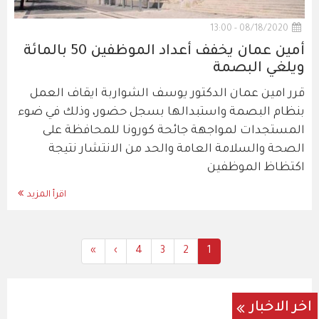
08/18/2020 - 13:00
أمين عمان يخفف أعداد الموظفين 50 بالمائة
ويلغي البصمة
قرر امين عمان الدكتور يوسف الشواربة ايقاف العمل
بنظام البصمة واستبدالها بسجل حضور، وذلك في ضوء
المستجدات لمواجهة جائحة كورونا للمحافظة على
الصحة والسلامة العامة والحد من الانتشار نتيجة
اكتظاظ الموظفين
اقرأ المزيد
Last
»
Next
›
All
4
All
3
Current
All
2
1
Pagination
page
page
Content
Content
Content
page
اخر الاخبار