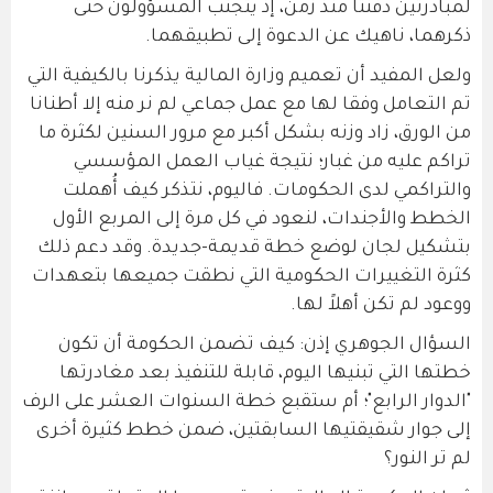
لمبادرتين دفنتا منذ زمن، إذ يتجنب المسؤولون حتى
ذكرهما، ناهيك عن الدعوة إلى تطبيقهما.
ولعل المفيد أن تعميم وزارة المالية يذكرنا بالكيفية التي
تم التعامل وفقا لها مع عمل جماعي لم نر منه إلا أطنانا
من الورق، زاد وزنه بشكل أكبر مع مرور السنين لكثرة ما
تراكم عليه من غبار؛ نتيجة غياب العمل المؤسسي
والتراكمي لدى الحكومات. فاليوم، نتذكر كيف أُهملت
الخطط والأجندات، لنعود في كل مرة إلى المربع الأول
بتشكيل لجان لوضع خطة قديمة-جديدة. وقد دعم ذلك
كثرة التغييرات الحكومية التي نطقت جميعها بتعهدات
ووعود لم تكن أهلاً لها.
السؤال الجوهري إذن: كيف تضمن الحكومة أن تكون
خطتها التي تبنيها اليوم، قابلة للتنفيذ بعد مغادرتها
"الدوار الرابع"؛ أم ستقبع خطة السنوات العشر على الرف
إلى جوار شقيقتيها السابقتين، ضمن خطط كثيرة أخرى
لم تر النور؟