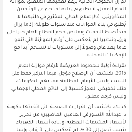
ثم إن الحكومة الحالية برغم تعميمها المتعلق بموازنة
العام المقبل، لا تطبق هي ذاتها ما جاء في الوثيقتين
المذكورتين. فالإصلاح المالي المقترح في كلتيهما لا
يُطبق في بناء الموازنات منذ سنوات طويلة؛ إذ ما يزال
مبدأ ضبط النفقات وتقليص حجم القطاع العام حبرا على
ورق، وتنظيرا لم ينعكس على أرقام الموازنة التي تنمو
عاما بعد عام، وصولاً إلى مستويات لا تنسجم أبدا مع
الإمكانات المحلية.
بقراءة أولية للخطوط العريضة لأرقام موازنة العام
2015، نكتشف أن الإصلاح مؤجل، فيما التركيز فقط على
النسب وليس الأرقام المطلقة؛ فما يهم الحكومات،
مثلا، تخفيض العجز كنسبة إلى الناتج المحلي الإجمالي،
وليس كرقم مطلق.
كذلك، نكتشف أن القرارات الصعبة التي اتخذتها حكومة
د. عبدالله النسور في العامين الماضيين؛ من تحرير
لأسعار المشتقات النفطية، وزيادة أسعار الكهرباء
بنسب تصل إلى 30 %، لم تنعكس على الأرقام، وإنما