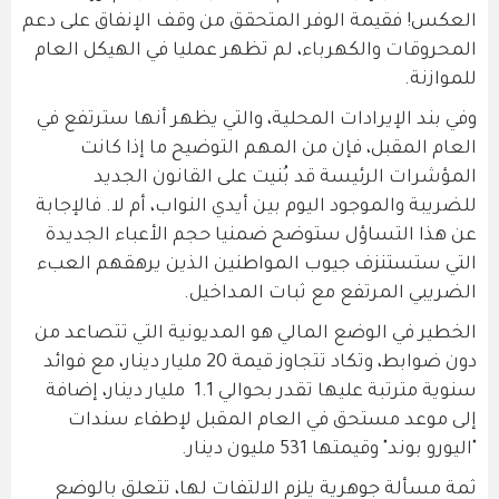
العكس! فقيمة الوفر المتحقق من وقف الإنفاق على دعم
المحروقات والكهرباء، لم تظهر عمليا في الهيكل العام
للموازنة.
وفي بند الإيرادات المحلية، والتي يظهر أنها سترتفع في
العام المقبل، فإن من المهم التوضيح ما إذا كانت
المؤشرات الرئيسة قد بُنيت على القانون الجديد
للضريبة والموجود اليوم بين أيدي النواب، أم لا. فالإجابة
عن هذا التساؤل ستوضح ضمنيا حجم الأعباء الجديدة
التي ستستنزف جيوب المواطنين الذين يرهقهم العبء
الضريبي المرتفع مع ثبات المداخيل.
الخطير في الوضع المالي هو المديونية التي تتصاعد من
دون ضوابط، وتكاد تتجاوز قيمة 20 مليار دينار، مع فوائد
سنوية مترتبة عليها تقدر بحوالي 1.1 مليار دينار، إضافة
إلى موعد مستحق في العام المقبل لإطفاء سندات
"اليورو بوند" وقيمتها 531 مليون دينار.
ثمة مسألة جوهرية يلزم الالتفات لها، تتعلق بالوضع