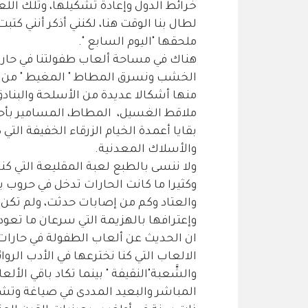
خرائط الدول وإعادة تشكيلها، وتلك ال
لطال بنا الوقت هنا، لكنني أذكر أنني ك
ملحقها "اليوم السابع ".
هناك في مساحة ألعاب طفولتنا في حارات
الخشب ونسرق المطاط " المغيط " من 
منها أشكالا عديدة من الأسلحة والبنا
ملاقط الغسيل، المطاط، المسامير بأحجا
بقايا أعمدة الخيام الزرقاء الخفيفة التي 
والأسلاك المعدنية.
ولا ننسى بالطبع لعبة المقليعة التي كن
وكثيرا ما كانت الحارات تدخل في حروب 
والعتاد وكم من إصابات حدثت، ولم تكن ت
وإعترافها بالهزيمة التي سرعان ما تعود ال
ان الحديث عن ألعاب الطفولة في حارات
الالعاب التي كنا نخترعها في الأدب الرو
والشَّعبة"النقيفة " بينما تكاد باقي الأ
المباشر والبعيد المددى في صياغة وتشك