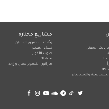
ن
مشاريع مختاره
وثائقيات حقوق الإنسان
ان نت المهني
نساء التغيير
ا
صوت الأغوار
عنا
شبابلِك
ً
ماراثون التصوير عمان و إربد
بكة
لخصوصية والاستخدام