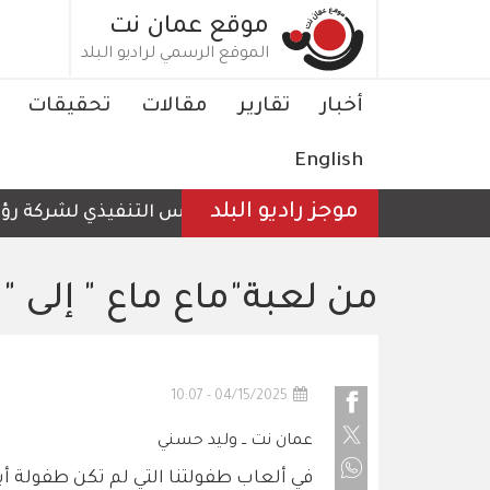
تجاوز
موقع عمان نت
إلى
الموقع الرسمي لراديو البلد
المحتوى
الرئيسي
Main
أخبار
تقارير
مقالات
تحقيقات
navigation
English
موجز راديو البلد
الرئيس التنفيذي لشركة رؤية ع
من لعبة"ماع ماع " إلى "
04/15/2025 - 10:07
عمان نت ــ وليد حسني
في ألعاب طفولتنا التي لم تكن طفولة أب