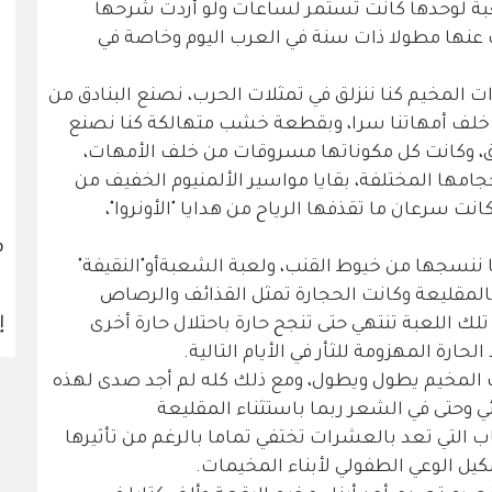
لعبة لوحدها كانت تستمر لساعات ولو أردت شرحها
تبت عنها مطولا ذات سنة في العرب اليوم وخاصة في
 المخيم كنا ننزلق في تمثلات الحرب، نصنع البنادق من
خلف أمهاتنا سرا، وبقطعة خشب متهالكة كنا نصنع
دق، وكانت كل مكوناتها مسروقات من خلف الأمهات،
مها المختلفة، بقايا مواسير الألمنيوم الخفيف من
كانت سرعان ما تقذفها الرياح من هدايا "الأونروا"،
ف
ا ننسجها من خيوط القنب، ولعبة الشعبةأو"النقيفة"
بالمقليعة وكانت الحجارة تمثل القذائف والرصاص
إ
لك اللعبة تنتهي حتى تنجح حارة باحتلال حارة أخرى
حارة المهزومة للثأر في الأيام التالية.
 المخيم يطول ويطول، ومع ذلك كله لم أجد صدى لهذه
ائي وحتى في الشعر ربما باستثناء المقليعة
لعاب التي تعد بالعشرات تختفي تماما بالرغم من تأثيرها
يل الوعي الطفولي لأبناء المخيمات.