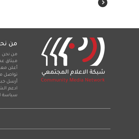
من نح
من نحن
ميثاق عم
أعلن معن
تواصل م
أرسل خبرا
ادعم الش
سياسة ا