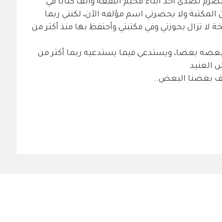
صرم تصدى أحد أبناء مخيم البقعة وألف كتابا في
المكتبة ولا يحضرني اسم مؤلفه الآن، لكنني ربما
 لا تزال بحوزتي وفي مكتبتي وأحتفظ بها منذ أكثر من
بعضه بعضا، ويستدعي فيما يستدعيه ربما أكثر من
 العنيد
خلف بعضنا البعض..