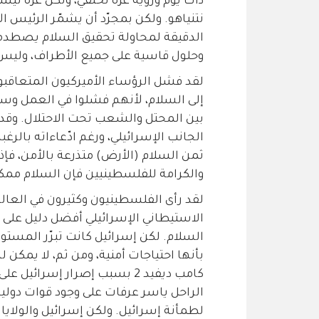
ذات يوم ورؤية غزّة تختفي، ولكن غزّة ل
نتنياهو. ولكن بمجرّد أن يشمّر الرئيس 
الدقيقة لمحاولة تحقيق السلام يصطدمو
وحلول قاسية على جميع الأطراف، وليس
لقد فشل الرؤساء الأميركيون المتعاقب
إلى السلام، لأنهم فشلوا في العمل وسطا
بين المحتل والشعب تحت الاحتلال. وقد ف
الجانب الإسرائيلي، ورغم ادّعاءاته بالرغ
ثمن السلام (الأرض) متذرعة بالأمن، فإذ
والكرامة للفلسطينيين فإن السلام ممك
لقد رأى الفلسطينيون وكثيرون في العا
الاستيطاني الإسرائيلي أفضل دليل على 
السلام. لكن إسرائيل كانت تبرّر المستو
بأنها احتياجات أمنية، ومن ثم، لا يمكن
كامب ديفيد 2 بسبب إصرار إسرا
الراحل ياسر عرفات على وجود قوات دولي
لطمأنة إسرائيل. ولكن إسرائيل والولايا