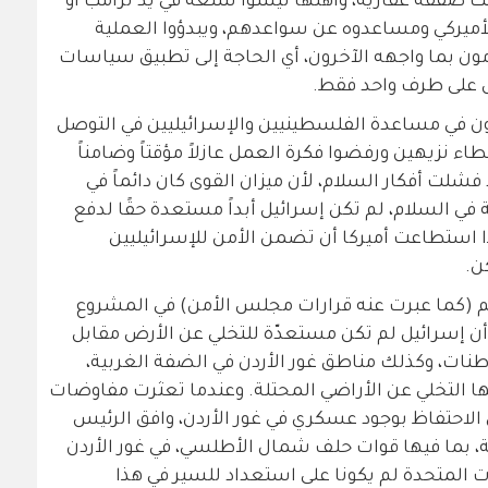
يست صفقة عقارية، وأهلها ليسوا سلعة في يد ترامب أو
الأميركي ومساعدوه عن سواعدهم، ويبدؤوا العملية
ن بما واجهه الآخرون، أي الحاجة إلى تطبيق سياسات
 على طرف واحد فقط.
ون في مساعدة الفلسطينيين والإسرائيليين في التوصل
ء نزيهين ورفضوا فكرة العمل عازلاً مؤقتاً وضامناً
شلت أفكار السلام، لأن ميزان القوى كان دائماً في
بة في السلام، لم تكن إسرائيل أبداً مستعدة حقًا لدفع
ا استطاعت أميركا أن تضمن الأمن للإسرائيليين
ن.
لم (كما عبرت عنه قرارات مجلس الأمن) في المشروع
أن إسرائيل لم تكن مستعدّة للتخلي عن الأرض مقابل
طنات، وكذلك مناطق غور الأردن في الضفة الغربية،
 لها التخلي عن الأراضي المحتلة. وعندما تعثرت مفاوضات
ئيل على الاحتفاظ بوجود عسكري في غور الأردن، وافق الرئيس
ة، بما فيها قوات حلف شمال الأطلسي، في غور الأردن
ت المتحدة لم يكونا على استعداد للسير في هذا