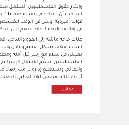
وإنكار حقوق الفلسطينيين. تستحق شعو
المتحدة أن تساعد في تقديم ضمانات صار
قوات أميركية. ولكن في الوقت للفلسطيني
في إقامة دولتهم الخاصة بهم التي ستكو
هناك حاجة ماسّة إلى القوة والتدخل الأم
استخدامهما بشكل صحيح وعادل ومنصف
تعيش في سلام مع إسرائيل آمنة ومطمئنة
الفلسطينيين. سمّم الاحتلال الإسرائي
والعالم. وتستطيع إدارة ترامب إنهاء هذا
أرادت ذلك، ويصفق لها العالم إذا فعلت
مقالات