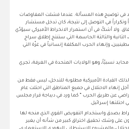
عد في توضيح هذه المسألة. عندما فشلت المفاوضات
 وتكراراً في التوصل إلى نتيجة، كان تدخل مستشار
تفاق. ولا أشكّ في أن استمرار الانخراط الأميركي سيؤدّي
، الثانية والثالثة الحاسمة التي ستنتج إطلاق سراح
نيين، وإنهاء الحرب المكلفة إنسانياً في غزّة التي
يد نسبيّاً، وهو الولايات المتحدة في الغرفة، تجري
، لذلك القيادة الأميركية مطلوبة للتدخل، ليس فقط من
أجل إنهاء الاحتلال في جميع المناطق التي احتلت عام
 الأراضي عن طريق الحرب “ كما ورد في ديباجة قرار مجلس
نخراط بصدق واستخدام التفويض القوي الذي منحه لها
ن على وشك تحقيق اختراق كبير من شأنه أن يغير
حتلال، والمشروع الاستيطاني اليهودي الاستعماري،