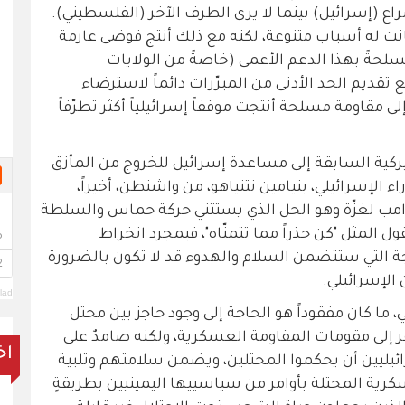
ع (إسرائيل) بينما لا يرى الطرف الآخر (الفلسطيني).
كانت له أسباب متنوعة، لكنه مع ذلك أنتج فوضى عارمة
حةً بهذا الدعم الأعمى (خاصةً من الولايات
تقديم الحد الأدنى من المبرّرات دائماً لاسترضاء
إلى مقاومة مسلحة أنتجت موقفاً إسرائيلياً أكثر تطرّفاً
ميركية السابقة إلى مساعدة إسرائيل للخروج من المأزق
 الإسرائيلي، بنيامين نتنياهو، من واشنطن، أخيراً،
رامب لغزّة وهو الحل الذي يستثني حركة حماس والسلطة
 المثل "كن حذراً مما تتمنّاه"، فبمجرد انخراط
ة التي ستتضمن السلام والهدوء قد لا تكون بالضرورة
 الإسرائيلي.
lad
ا كان مفقوداً هو الحاجة إلى وجود حاجز بين محتل
لى مقومات المقاومة العسكرية، ولكنه صامدٌ على
اخ
ائيليين أن يحكموا المحتلين، ويضمن سلامتهم وتلبية
ية المحتلة بأوامر من سياسييها اليمينيين بطريقةٍ