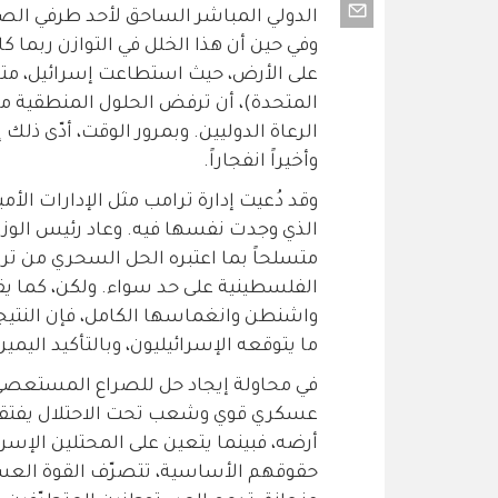
الدولي المباشر الساحق لأحد طرفي الصرا
وفي حين أن هذا الخلل في التوازن ربما 
على الأرض، حيث استطاعت إسرائيل، متسل
المتحدة)، أن ترفض الحلول المنطقية مع 
الرعاة الدوليين. وبمرور الوقت، أدّى ذلك 
وأخيراً انفجاراً.
وقد دُعيت إدارة ترامب مثل الإدارات الأ
الذي وجدت نفسها فيه. وعاد رئيس الوزراء
متسلحاً بما اعتبره الحل السحري من ت
الفلسطينية على حد سواء. ولكن، كما يقول
واشنطن وانغماسها الكامل، فإن النتيج
ما يتوقعه الإسرائيليون، وبالتأكيد اليمين
في محاولة إيجاد حل للصراع المستعصي، م
عسكري قوي وشعب تحت الاحتلال يفتقر إ
أرضه، فبينما يتعين على المحتلين الإسر
حقوقهم الأساسية، تتصرّف القوة العسكر