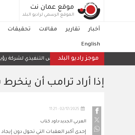
تجاوز
موقع عمان نت
إلى
الموقع الرسمي لراديو البلد
المحتوى
الرئيسي
Main
أخبار
تقارير
مقالات
تحقيقات
navigation
English
موجز راديو البلد
الرئيس التنفيذي لشركة رؤية عمّا
إذا أراد ترامب أن ينخرط
02/17/2025 - 11:21
العربي الجديد-داود كتاب
إحدى أكبر العقبات التي تحول دون إيجا