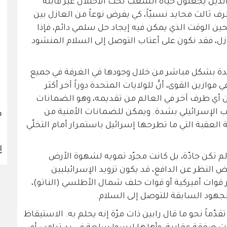
لذين يجعلون حياة الشعب تحت الاحتلال غير قابلة
 ثالث محايد نسبيّاً، كي يفرض نوعاً من العازل بين
ين الوقت الذي يمكن فيه إيجاد حل سلمي دائم، فإذا
زل، فقد نكون على أعتاب التوصل إلى السلام المنشود
حدة بشكل مباشر من خلال وجودها في الغرفة في جميع
وازين القوى، أنَّ للولايات المتحدة دوراً آخر أكثر
ن أي طرف آخر في العالم من تقديمه، وهو الضمانات
عب الإسرائيلي بشدة. ويمكن للضمانات الأمنية من
ف
العقبة التي ما تطرحها إسرائيل باستمرار أمام التخلّي
إ
م تكن جادّة، بل كانت مجرّد تمويه لشهوة الأرض
 النظر عن الدافع، قد يكون تزويد الإسرائيليين
ات أميركية أو قوات حلف شمال الأطلسي (الناتو)،
لجهود السابقة للتوصل إلى السلام.
ز تقدّماً نحو ما قال رابين ذات مرّة إنه يحلم به. الاستيقاظ