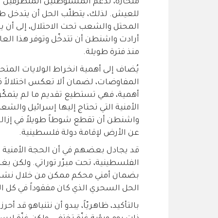
منحازة، تدعم المستوطنين المتطرّفين ا
للعيش. لذلك، يتطلّب الحل أن يتدخل طرف
المحتل والشعب تحت الاحتلال، إلى أن يح
أرادت واشنطن أن تتدخّل وتوفر هذا العا
منذ فترة طويلة.
يُضاف إلى أهمية انخراط الولايات المت
المفاوضات، لضمان ألا تعكس اختلالاً في م
أهمية، فهي تستطيع تقديم ما لم يتمكّ
الأمنية التي تحتاج إليها إسرائيل والش
واشنطن أن تقطع شوطاً طويلاً في إزالة 
عن الأرض لإقامة دولة فلسطينية.
قد يجادل بعضهم في أن الحجة الأمنية ل
الفلسطينية، تحت مبرّر توراتي. ولكن بغض
بضمان أمني محكم ممكن من خلال نشر قو
الحل السحري الذي كان مفقوداً في كل ا
بالتأكيد، ظاهريّاً، يبدو أن نتنياهو قد أحر