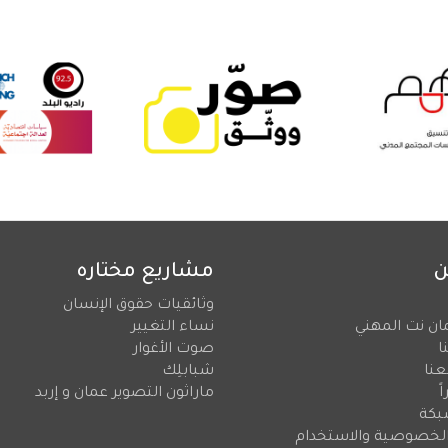
ن
مشاريع مختاره
وثائقيات حقوق الإنسان
ان نت المهني
نساء التغيير
ا
صوت الأغوار
عنا
شبابلِك
ً
ماراثون التصوير عمان و إربد
بكة
لخصوصية والاستخدام