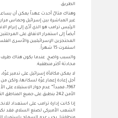
الطريق.
وهناك مثالٌ أحدث عهداً يمكن أن يسا
غير المباشرة بين إسرائيل وحماس مراراً
الرئيس ترامب هو الذي أدّى إلى إبرام الا
أيضاً إلى استمرار الاتفاق على المرحلتين
المحتجزين الإسرائيليين والأسرى الفلسطي
استمرت 15 شهراً.
والسبب واضح. عندما يكون هناك طرف محا
محادثة أكثر منطقية.
لا يمكن مكافأة إسرائيل على تدمير غزّة
أجل إعادة إعمار غزّة لسكانها، ولكن من 
1967، فمبدأ” عدم جواز الاستيلاء على
الأمن 242 ينطبق على جميع المناطق التي احتلتها إسرائيل.
إذا كانت إدارة ترامب على استعداد للا
الشعب الأميركي لصنع السلام، فقد نكو
منطقتنا. يجب عدم السماح باستمرار الا