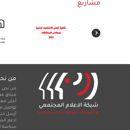
مشاريع
من نح
من نحن
ميثاق عم
أعلن معن
تواصل م
أرسل خبرا
ادعم الش
سياسة ا