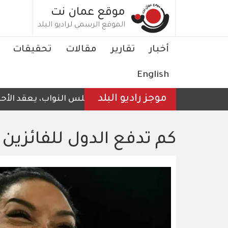
تجاوز
موقع عمان نت
إلى
الموقع الرسمي لراديو البلد
المحتوى
الرئيسي
Main
أخبار
تقارير
مقالات
تحقيقات
navigation
English
موجز راديو البلد
مجلس النواب، يعقد الأحد، جلس
كم تدفع الدول للفائزين