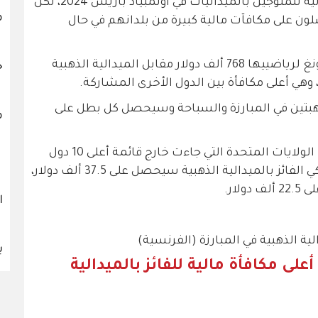
لا تمنح اللجنة الأولمبية الدولية جوائز مالية للمتوجين بالميداليات في أولمبياد باريس 2024، لكن
م
ون على مكافآت مالية كبيرة من بلدانهم في حال
وبحسب مجلة فوربس، ستمنح هونغ كونغ لرياضييها 768 ألف دولار مقابل الميدالية الذهبية
ح
ذهبتين في المبارزة والسباحة وسيحصل كل بطل على
م
واللافت للنظر في قائمة المكافآت غياب الولايات المتحدة التي جاءت خارج قائمة أعلى 10 دول
مكافأة للرياضيين الأولمبيين، لأن الأميركي الفائز بالميدالية الذهبية سيحصل على 37.5 ألف دولار،
لار.
ا
ة الذهبية في المبارزة (الفرنسية)
ب
على مكافأة مالية للفائز بالميدالية