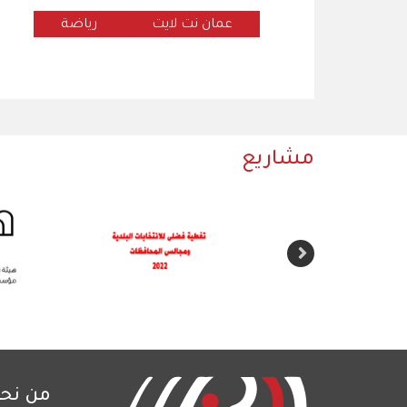
عمان نت لايت
رياضة
مشاريع
من نح