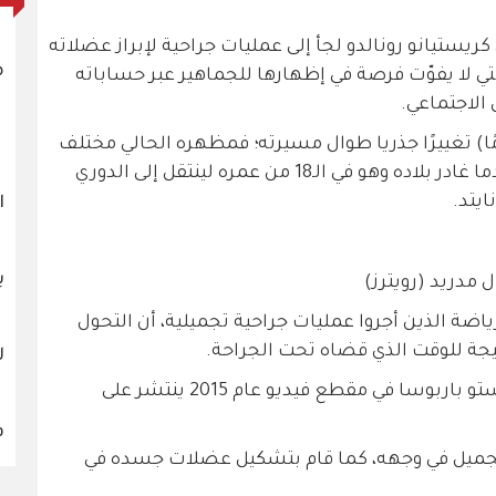
كريستيانو رونالدو لجأ إلى عمليات جراحية لإبراز عضلاته
م
 لا يفوّت فرصة في إظهارها للجماهير عبر حساباته
الاجتماعي.
اللياقة البدنية لرونالدو (39 عامًا) تغييرًا جذريا طوال مسيرته؛ فمظهره الحالي مختلف
تماما عن الشكل الذي كان يبدو عليه عندما غادر بلاده وهو في الـ18 من عمره لينتقل إلى الدوري
ايتد.
ا
ب
 مدريد (رويترز)
اضة الذين أجروا عمليات جراحية تجميلية، أن التحول
يجة للوقت الذي قضاه تحت الجراحة.
ل
وادّعى ذلك صراحة الجراح الكولومبي إرنستو باربوسا في مقطع فيديو عام 2015 ينتشر على
ف
 تجميل في وجهه، كما قام بتشكيل عضلات جسده في