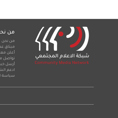
من نح
من نحن
ميثاق عم
أعلن معن
تواصل م
أرسل خبرا
ادعم الش
سياسة ا